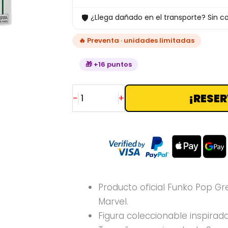
🛡
¿Llega dañado en el transporte? Sin co
🔥 Preventa · unidades limitadas
🎁 +16 puntos
¡RESER
-
+
Producto oficial Funko Pop Gr
Marvel.
Figura coleccionable inspirad