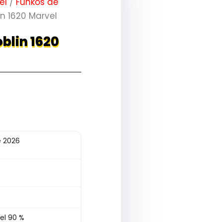
el
/
Funkos de
n 1620 Marvel
blin 1620
e 2026
el 90 %