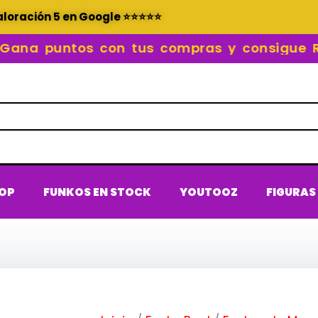
aloración 5 en Google ⭐⭐⭐⭐⭐
 puntos con tus compras y consigue REC
POP
FUNKOS EN STOCK
YOUTOOZ
FIGURAS