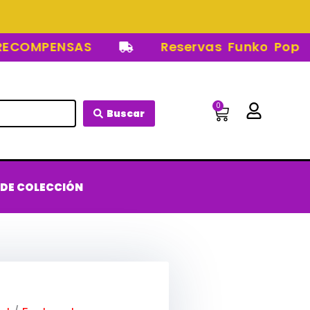
OMPENSAS
Reservas Funko Pop
0
Carrito
Buscar
 DE COLECCIÓN