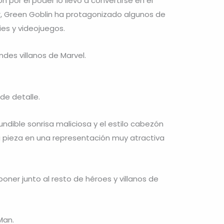
por el poder lo llevó a convertirse en el
r, Green Goblin ha protagonizado algunos de
ies y videojuegos.
des villanos de Marvel.
de detalle.
undible sonrisa maliciosa y el estilo cabezón
ta pieza en una representación muy atractiva
ner junto al resto de héroes y villanos de
Man.