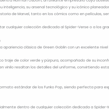
uentra Norman Osborn, un brillante empresario cuya obsesión 
 inteligencia, su arsenal tecnológico y su icónico planeado
oria de Marvel, tanto en los cómics como en películas, ser
r cualquier colección dedicada al Spider-Verse o a los gran
n
la apariencia clásica de Green Goblin con un excelente nivel 
tico traje de color verde y púrpura, acompañado de su inconf
n vinilo resaltan los detalles del uniforme, convirtiendo es
ormato estándar de los Funko Pop, siendo perfecta para expo
almente dentro de cualquier colección dedicada a Spider-