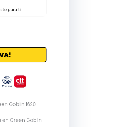
ste para ti
VA!
een Goblin 1620
a en Green Goblin.