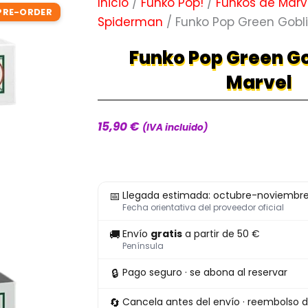
Inicio
/
Funko Pop!
/
Funkos de Marv
PRE-ORDER
Spiderman
/ Funko Pop Green Gobli
Funko Pop Green Go
Marvel
15,90
€
(IVA incluido)
Funko
📅
Llegada estimada: octubre-noviembr
Pop
Fecha orientativa del proveedor oficial
Green
🚚
Envío
gratis
a partir de 50 €
Goblin
Península
1620
🔒
Pago seguro · se abona al reservar
Marvel
cantidad
🔄
Cancela antes del envío · reembolso d