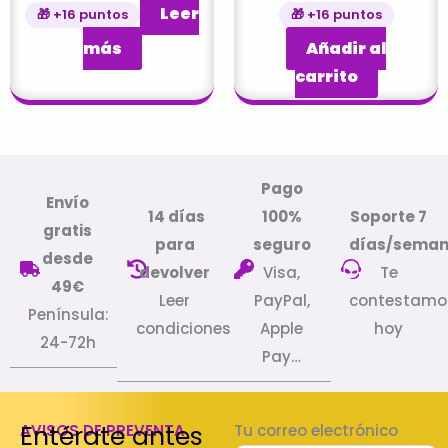
Leer
🎁 +16 puntos
🎁 +16 puntos
más
Añadir al
carrito
Pago
Envío
14 días
100%
Soporte 7
gratis
para
seguro
días/sema
desde
devolver
Visa,
Te
49€
Leer
PayPal,
contestamo
Península:
condiciones
Apple
hoy
24-72h
Pay…
Entérate antes
AVISOS DE PREVENTA
Tu correo electrónico