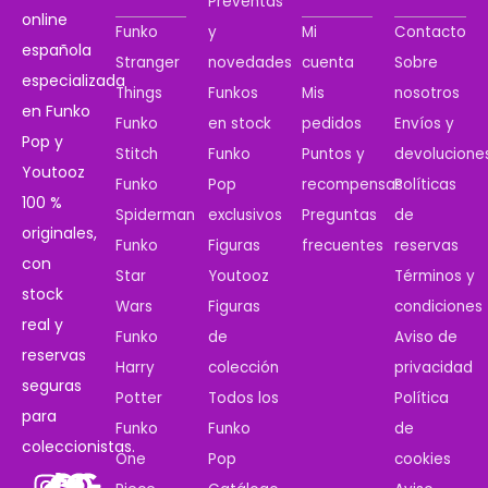
Preventas
online
Funko
y
Mi
Contacto
española
Stranger
novedades
cuenta
Sobre
especializada
Things
Funkos
Mis
nosotros
en Funko
Funko
en stock
pedidos
Envíos y
Pop y
Stitch
Funko
Puntos y
devolucione
Youtooz
Funko
Pop
recompensas
Políticas
100 %
Spiderman
exclusivos
Preguntas
de
originales,
Funko
Figuras
frecuentes
reservas
con
Star
Youtooz
Términos y
stock
Wars
Figuras
condiciones
real y
Funko
de
Aviso de
reservas
Harry
colección
privacidad
seguras
Potter
Todos los
Política
para
Funko
Funko
de
coleccionistas.
One
Pop
cookies