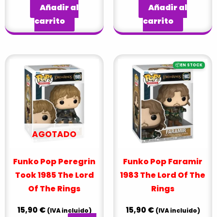
Añadir al
Añadir al
carrito
carrito
📦
EN STOCK
AGOTADO
Funko Pop Peregrin
Funko Pop Faramir
Took 1985 The Lord
1983 The Lord Of The
Of The Rings
Rings
15,90
€
15,90
€
(IVA incluido)
(IVA incluido)