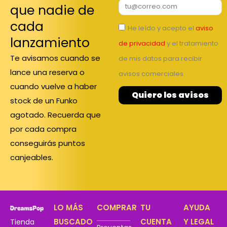
que nadie de
cada
He leído y acepto el
aviso
lanzamiento
de privacidad
y el tratamiento
Te avisamos cuando se
de mis datos para recibir
lance una reserva o
avisos comerciales.
cuando vuelve a haber
Quiero los avisos
stock de un Funko
agotado. Recuerda que
por cada compra
conseguirás puntos
canjeables.
LO MÁS
COMPRAR
TU
AYUDA
BUSCADO
CUENTA
Y LEGAL
Tienda