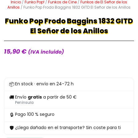
Inicio
/
Funko Pop!
/
Funkos de Cine
/
Funkos de El Señor de los
Anillos
/ Funko Pop Frodo Baggins 1832 GITD El Señor de los Anillos
Funko Pop Frodo Baggins 1832 GITD
El Señor de los Anillos
15,90
€
(IVA incluido)
Funko
📦
En stock · envío en 24-72 h
Pop
Frodo
🚚
Envío
gratis
a partir de 50 €
Baggins
Península
1832
🔒
Pago 100 % seguro
GITD
🛡
¿Llega dañado en el transporte? Sin coste para ti
El
Señor