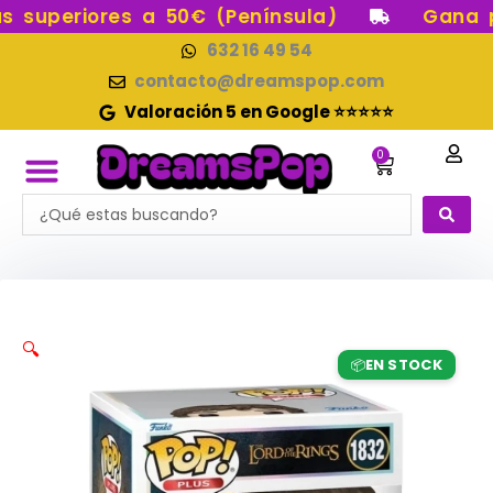
Ir
superiores a 50€ (Península)
Gana pun
al
632 16 49 54
contenido
contacto@dreamspop.com
Valoración 5 en Google ⭐⭐⭐⭐⭐
0
Carrito
Search
FUNKO POP!
RESERVAS FUNKO POP
FUNKOS EN STOCK
FIGURAS DE COLECCIÓN
...
🔍
EN STOCK
📦