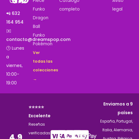
Piece
Catálogo
Aviso
Funko
completo
legal
📲 632
Dragon
164 954
Ball
✉️
Funko
contacto@dreamspop.com
Pokémon
🕒 Lunes
Ver
a
todas las
viernes,
colecciones
10:00-
→
19:00
Enviamos a 9
⭐⭐⭐⭐⭐
países
Excelente
España, Portugal,
Reseñas
Italia, Alemania,
verificadas
4,9
Austria, Bélgica,