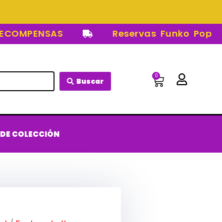
OMPENSAS
Reservas Funko Pop
0
Carrito
Buscar
 DE COLECCIÓN