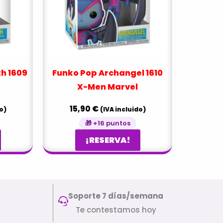
h 1609
Funko Pop Archangel 1610
X-Men Marvel
15,90
€
o)
(IVA incluido)
🎁 +16 puntos
¡RESERVA!
Soporte 7 días/semana
Te contestamos hoy