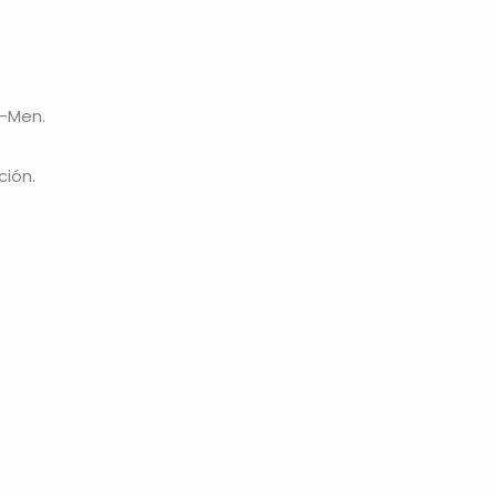
X-Men.
ción.