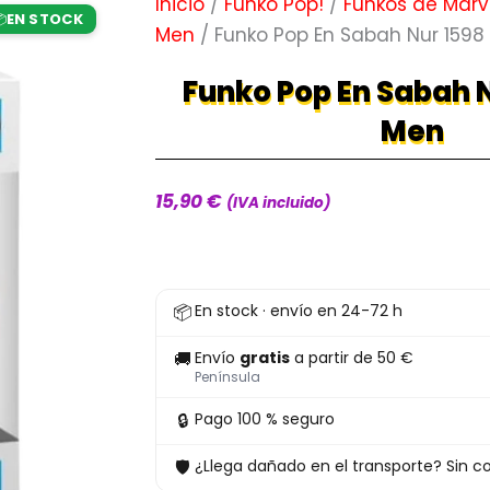
Inicio
/
Funko Pop!
/
Funkos de Marv
EN STOCK

Men
/ Funko Pop En Sabah Nur 159
Funko Pop En Sabah N
Men
15,90
€
(IVA incluido)
Funko
📦
En stock · envío en 24-72 h
Pop
En
🚚
Envío
gratis
a partir de 50 €
Sabah
Península
Nur
🔒
Pago 100 % seguro
1598
🛡
¿Llega dañado en el transporte? Sin co
X-