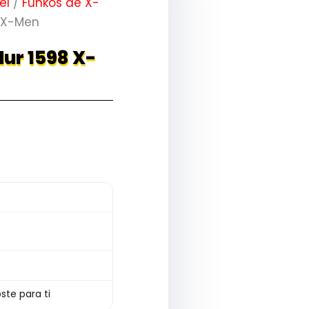
el
/
Funkos de X-
8 X-Men
ur 1598 X-
ste para ti