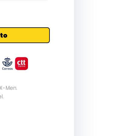
ito
 X-Men.
l.