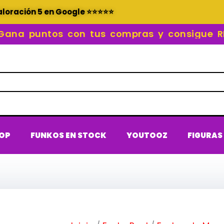
aloración 5 en Google ⭐⭐⭐⭐⭐
 puntos con tus compras y consigue REC
POP
FUNKOS EN STOCK
YOUTOOZ
FIGURAS