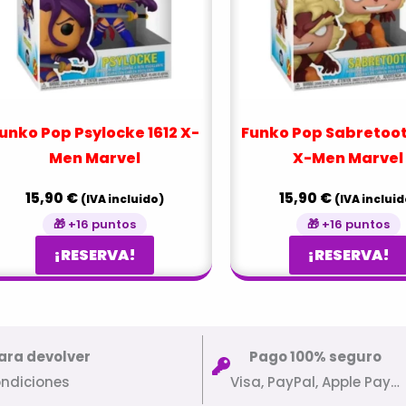
unko Pop Psylocke 1612 X-
Funko Pop Sabretoot
Men Marvel
X-Men Marvel
15,90
€
15,90
€
(IVA incluido)
(IVA incluid
🎁 +16 puntos
🎁 +16 puntos
¡RESERVA!
¡RESERVA!
ara devolver
Pago 100% seguro
ondiciones
Visa, PayPal, Apple Pay…