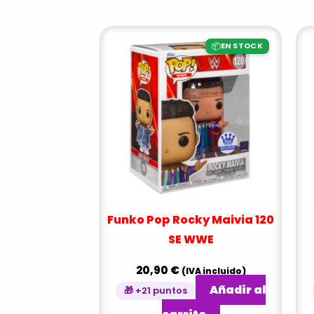
📦
EN STOCK
Funko Pop Rocky Maivia 120
SE WWE
20,90
€
(IVA incluido)
Añadir al
🎁 +21 puntos