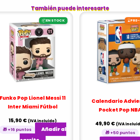
También puede interesarte
📦
⌛
EN STOCK
PRE
Funko Pop Lionel Messi 11
Calendario Advie
Inter Miami Fútbol
Pocket Pop NB
15,90
€
(IVA incluido)
49,90
€
(IVA inclui
Añadir al
🎁 +16 puntos
🎁 +50 puntos