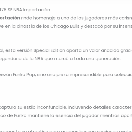
178 SE NBA Importación
ortación
rinde homenaje a uno de los jugadores más carismá
e en la dinastía de los Chicago Bulls y destacó por su inten
al, esta versión Special Edition aporta un valor añadido grac
egendaria de la NBA que marcó a toda una generación.
ezón Funko Pop, sino una pieza imprescindible para coleccio
aptura su estilo inconfundible, incluyendo detalles caracterí
sico de Funko mantiene la esencia del jugador mientras apo
 incrementa su atractivo para quienes buscan versiones exclus