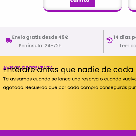
carrito
Envío gratis desde 49€
14 días p
Península: 24-72h
Leer c
Entérate antes que nadie de cada
AVISOS DE PREVENTA
Te avisamos cuando se lance una reserva o cuando vuelve
agotado. Recuerda que por cada compra conseguirás pun