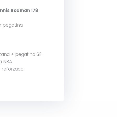
nnis Rodman 178
on pegatina
tana + pegatina SE.
a NBA.
 reforzado.