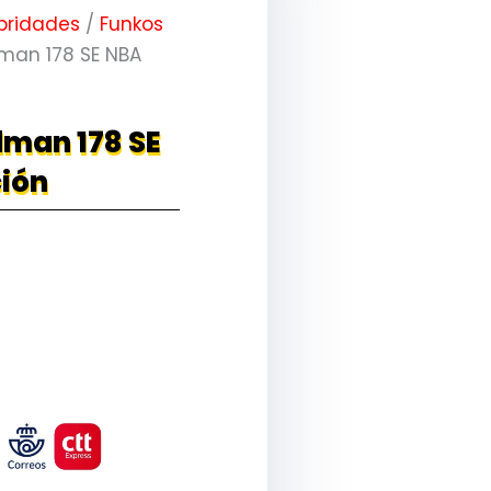
bridades
/
Funkos
man 178 SE NBA
dman 178 SE
ión