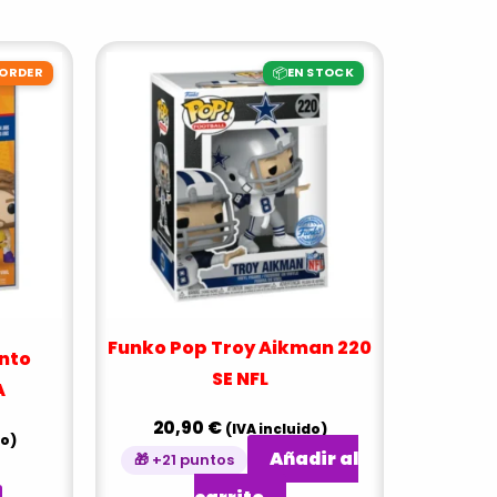
📦
-ORDER
EN STOCK
Funko Pop Troy Aikman 220
nto
SE NFL
A
20,90
€
(IVA incluido)
do)
Añadir al
🎁 +21 puntos