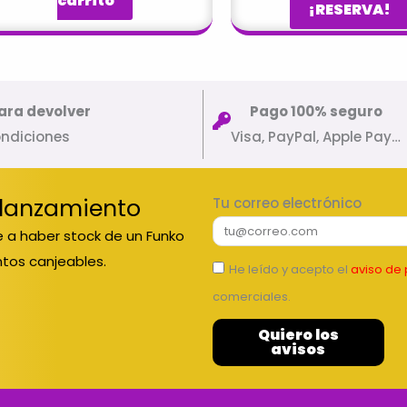
carrito
¡RESERVA!
ara devolver
Pago 100% seguro
ondiciones
Visa, PayPal, Apple Pay…
 lanzamiento
Tu correo electrónico
 a haber stock de un Funko
tos canjeables.
He leído y acepto el
aviso de 
comerciales.
Quiero los
avisos