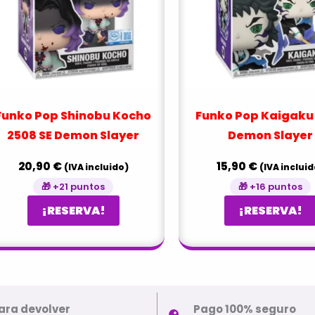
Funko Pop Shinobu Kocho
Funko Pop Kaigaku
2508 SE Demon Slayer
Demon Slayer
20,90
€
15,90
€
(IVA incluido)
(IVA incluid
🎁 +21 puntos
🎁 +16 puntos
¡RESERVA!
¡RESERVA!
ara devolver
Pago 100% seguro