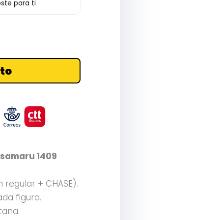
ste para ti
ito
usamaru 1409
n regular + CHASE).
da figura.
tana.