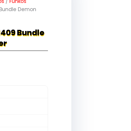
os
/
Funkos
 Bundle Demon
1409 Bundle
er