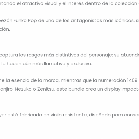
ndo el atractivo visual y el interés dentro de la colección
bezón Funko Pop de uno de los antagonistas más icónicos, 
ción.
aptura los rasgos más distintivos del personaje: su atuendo,
 la hacen aún más llamativa y exclusiva.
ne la esencia de la marca, mientras que la numeración 1409
njiro, Nezuko o Zenitsu, este bundle crea un display impactan
r está fabricado en vinilo resistente, diseñado para conserv