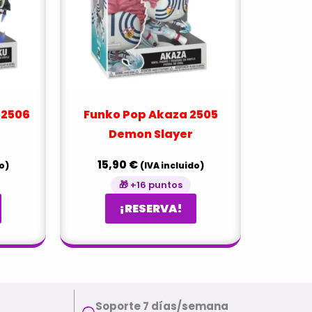
 2506
Funko Pop Akaza 2505
Demon Slayer
15,90
€
o)
(IVA incluido)
🎁 +16 puntos
¡RESERVA!
Soporte 7 días/semana