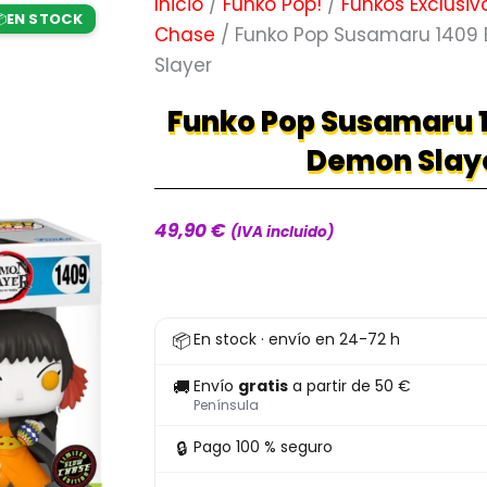
Inicio
/
Funko Pop!
/
Funkos Exclusiv
EN STOCK

Chase
/ Funko Pop Susamaru 1409
Slayer
Funko Pop Susamaru 
Demon Slay
49,90
€
(IVA incluido)
Funko
📦
En stock · envío en 24-72 h
Pop
Susamaru
🚚
Envío
gratis
a partir de 50 €
1409
Península
Bundle
🔒
Pago 100 % seguro
Demon