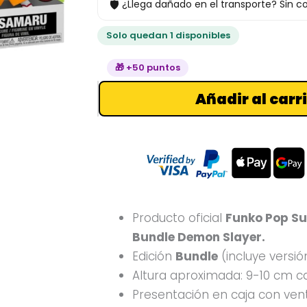
🛡
¿Llega dañado en el transporte? Sin co
Slayer
cantidad
Solo quedan 1 disponibles
🎁 +50 puntos
Añadir al carr
Producto oficial
Funko Pop S
Bundle Demon Slayer.
Edición
Bundle
(incluye versió
Altura aproximada: 9-10 cm ca
Presentación en caja con ven