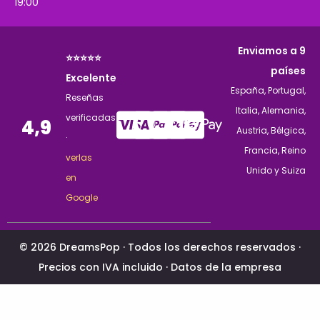
19:00
Enviamos a 9
⭐⭐⭐⭐⭐
países
Excelente
España, Portugal,
Reseñas
Italia, Alemania,
verificadas
4,9
Austria, Bélgica,
·
Francia, Reino
verlas
Unido y Suiza
en
Google
© 2026 DreamsPop · Todos los derechos reservados ·
Precios con IVA incluido ·
Datos de la empresa