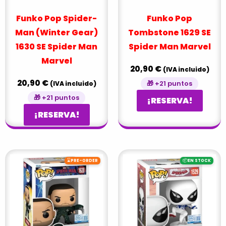
Funko Pop Spider-
Funko Pop
Man (Winter Gear)
Tombstone 1629 SE
1630 SE Spider Man
Spider Man Marvel
Marvel
20,90
€
(IVA incluido)
20,90
€
🎁 +21 puntos
(IVA incluido)
🎁 +21 puntos
¡RESERVA!
¡RESERVA!
⌛
📦
PRE-ORDER
EN STOCK