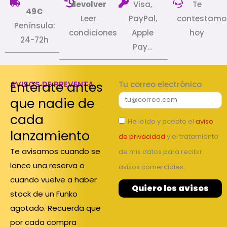
devolver
Visa,
Te
49€
Leer
PayPal,
contestamo
Península:
condiciones
Apple
hoy
24-72h
Pay…
Entérate antes
AVISOS DE PREVENTA
Tu correo electrónico
que nadie de
cada
He leído y acepto el
aviso
lanzamiento
de privacidad
y el tratamiento
Te avisamos cuando se
de mis datos para recibir
lance una reserva o
avisos comerciales.
cuando vuelve a haber
Quiero los avisos
stock de un Funko
agotado. Recuerda que
por cada compra