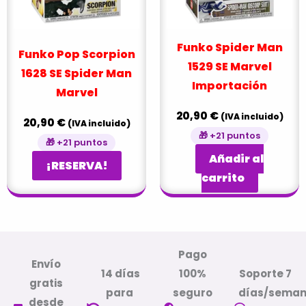
Funko Spider Man
Funko Pop Scorpion
1529 SE Marvel
1628 SE Spider Man
Importación
Marvel
20,90
€
(IVA incluido)
20,90
€
(IVA incluido)
🎁 +21 puntos
🎁 +21 puntos
Añadir al
¡RESERVA!
carrito
Pago
Envío
14 días
100%
Soporte 7
gratis
para
seguro
días/sema
desde