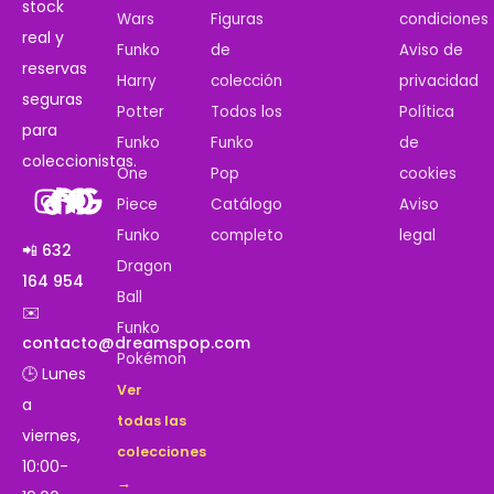
stock
Wars
Figuras
condiciones
real y
Funko
de
Aviso de
reservas
Harry
colección
privacidad
seguras
Potter
Todos los
Política
para
Funko
Funko
de
coleccionistas.
One
Pop
cookies
Piece
Catálogo
Aviso
Funko
completo
legal
📲 632
Dragon
164 954
Ball
✉️
Funko
contacto@dreamspop.com
Pokémon
🕒 Lunes
Ver
a
todas las
viernes,
colecciones
10:00-
→