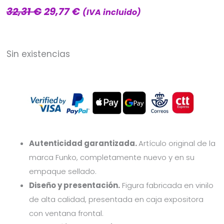
32,31
€
29,77
€
El
El
(IVA incluido)
precio
precio
original
actual
Sin existencias
era:
es:
32,31 €.
29,77 €.
Autenticidad garantizada.
Artículo original de la
marca Funko, completamente nuevo y en su
empaque sellado.
Diseño y presentación.
Figura fabricada en vinilo
de alta calidad, presentada en caja expositora
con ventana frontal.