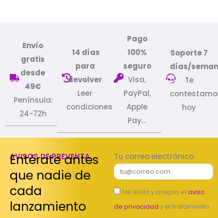
Pago
Envío
14 días
100%
Soporte 7
gratis
para
seguro
días/sema
desde
devolver
Visa,
Te
49€
Leer
PayPal,
contestamo
Península:
condiciones
Apple
hoy
24-72h
Pay…
Entérate antes
AVISOS DE PREVENTA
Tu correo electrónico
que nadie de
cada
He leído y acepto el
aviso
lanzamiento
de privacidad
y el tratamiento