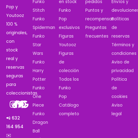
Funko
en stock
pedidos
Envíos y
Pop y
Stitch
Funko
Puntos y
devolucione
Youtooz
Funko
Pop
recompensas
Políticas
100 %
Spiderman
exclusivos
Preguntas
de
originales,
Funko
Figuras
frecuentes
reservas
con
Star
Youtooz
Términos y
stock
Wars
Figuras
condiciones
real y
Funko
de
Aviso de
reservas
Harry
colección
privacidad
seguras
Potter
Todos los
Política
para
Funko
Funko
de
coleccionistas.
One
Pop
cookies
Piece
Catálogo
Aviso
Funko
completo
legal
📲 632
Dragon
164 954
Ball
✉️