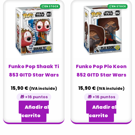
📦
📦
EN STOCK
EN STOCK
Funko Pop Shaak Ti
Funko Pop Plo Koon
853 GITD Star Wars
852 GITD Star Wars
15,90
€
15,90
€
(IVA incluido)
(IVA incluido)
🎁 +16 puntos
🎁 +16 puntos
Añadir al
Añadir al
carrito
carrito