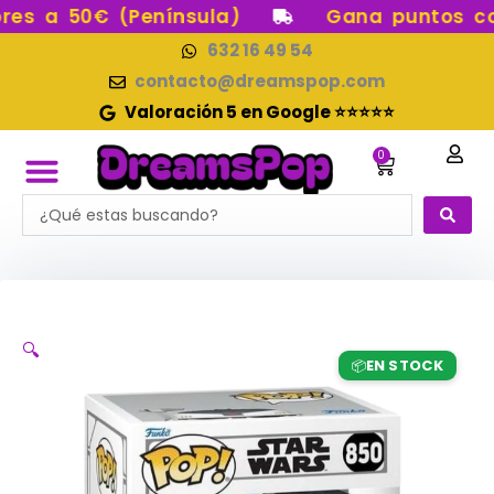
Ir
s a 50€ (Península)
Gana puntos con 
al
632 16 49 54
contenido
contacto@dreamspop.com
Valoración 5 en Google ⭐⭐⭐⭐⭐
0
Carrito
Search
RESERVAS FUNKO POP
FUNKOS EN STOCK
CATEGORÍAS FUNKO POP
FIGURAS DE COLECCIÓN
...
🔍
EN STOCK
📦