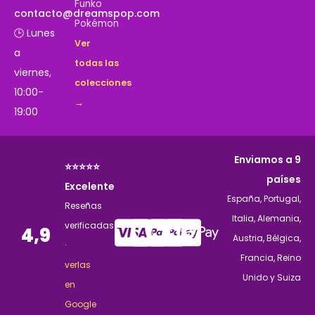
Funko
contacto@dreamspop.com
Pokémon
🕒 Lunes
Ver
a
todas las
viernes,
colecciones
10:00-
→
19:00
Enviamos a 9
⭐⭐⭐⭐⭐
países
Excelente
España, Portugal,
Reseñas
Italia, Alemania,
verificadas
4,9
Austria, Bélgica,
·
Francia, Reino
verlas
Unido y Suiza
en
Google