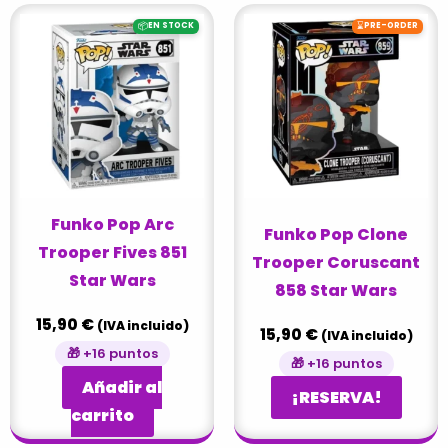
📦
⌛
EN STOCK
PRE-ORDER
Funko Pop Arc
Funko Pop Clone
Trooper Fives 851
Trooper Coruscant
Star Wars
858 Star Wars
15,90
€
(IVA incluido)
15,90
€
(IVA incluido)
🎁 +16 puntos
🎁 +16 puntos
Añadir al
¡RESERVA!
carrito