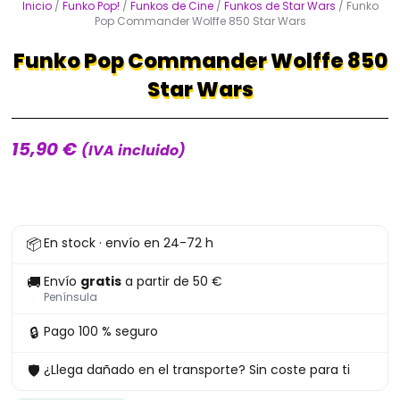
Inicio
/
Funko Pop!
/
Funkos de Cine
/
Funkos de Star Wars
/ Funko
Pop Commander Wolffe 850 Star Wars
Funko Pop Commander Wolffe 850
Star Wars
15,90
€
(IVA incluido)
Funko
📦
En stock · envío en 24-72 h
Pop
Commander
🚚
Envío
gratis
a partir de 50 €
Wolffe
Península
850
🔒
Pago 100 % seguro
Star
🛡
¿Llega dañado en el transporte? Sin coste para ti
Wars
cantidad