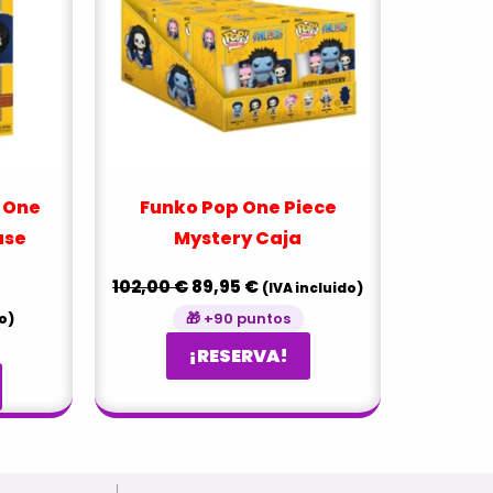
 One
Funko Pop One Piece
ase
Mystery Caja
102,00
€
89,95
€
(IVA incluido)
🎁 +90 puntos
o)
¡RESERVA!