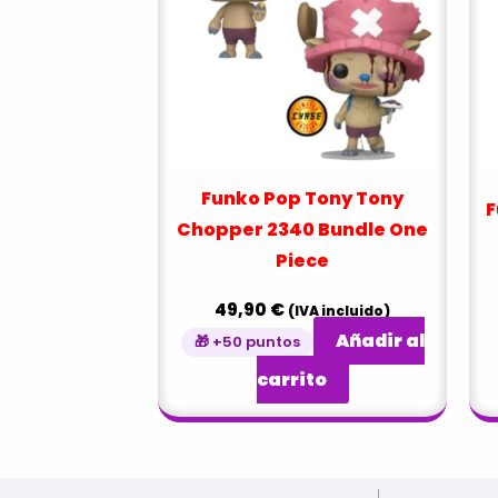
Funko Pop Tony Tony
F
Chopper 2340 Bundle One
Piece
49,90
€
(IVA incluido)
Añadir al
🎁 +50 puntos
carrito