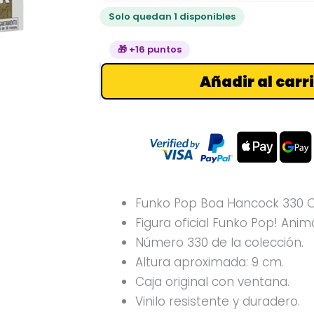
cantidad
Solo quedan 1 disponibles
🎁 +16 puntos
Añadir al carr
Funko Pop Boa Hancock 330 O
Figura oficial Funko Pop! Anim
Número 330 de la colección.
Altura aproximada: 9 cm.
Caja original con ventana.
Vinilo resistente y duradero.