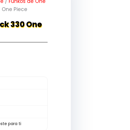
me
/
Funkos de One
 One Piece
ck 330 One
ste para ti