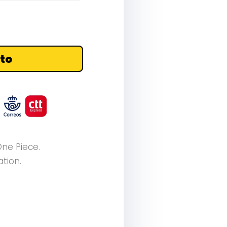
ito
ne Piece.
ation.