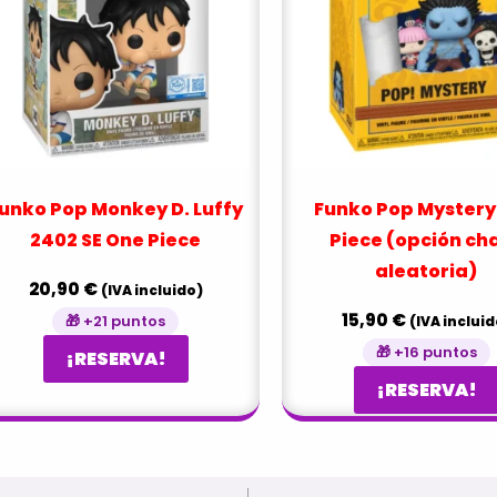
unko Pop Monkey D. Luffy
Funko Pop Mystery
2402 SE One Piece
Piece (opción ch
aleatoria)
20,90
€
(IVA incluido)
15,90
€
🎁 +21 puntos
(IVA incluid
🎁 +16 puntos
¡RESERVA!
¡RESERVA!