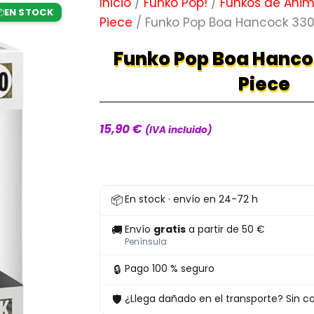
Inicio
/
Funko Pop!
/
Funkos de Ani
EN STOCK

Piece
/ Funko Pop Boa Hancock 330
Funko Pop Boa Hanco
Piece
15,90
€
(IVA incluido)
Funko
📦
En stock · envío en 24-72 h
Pop
Boa
🚚
Envío
gratis
a partir de 50 €
Hancock
Península
330
🔒
Pago 100 % seguro
One
🛡
¿Llega dañado en el transporte? Sin co
Piece