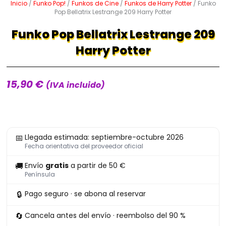
Inicio
/
Funko Pop!
/
Funkos de Cine
/
Funkos de Harry Potter
/ Funko
Pop Bellatrix Lestrange 209 Harry Potter
Funko Pop Bellatrix Lestrange 209
Harry Potter
15,90
€
(IVA incluido)
Funko
📅
Llegada estimada: septiembre-octubre 2026
Pop
Fecha orientativa del proveedor oficial
Bellatrix
🚚
Envío
gratis
a partir de 50 €
Lestrange
Península
209
🔒
Pago seguro · se abona al reservar
Harry
Potter
🔄
Cancela antes del envío · reembolso del 90 %
cantidad