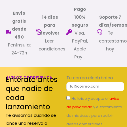
Pago
Envío
14 días
100%
Soporte 7
gratis
para
seguro
días/sema
desde
devolver
Visa,
Te
49€
Leer
PayPal,
contestamo
Península:
condiciones
Apple
hoy
24-72h
Pay…
Entérate antes
AVISOS DE PREVENTA
Tu correo electrónico
que nadie de
cada
He leído y acepto el
aviso
lanzamiento
de privacidad
y el tratamiento
Te avisamos cuando se
de mis datos para recibir
lance una reserva o
avisos comerciales.