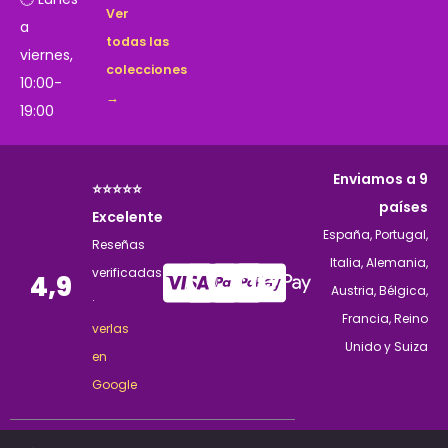
Ver
a
todas las
viernes,
colecciones
10:00-
→
19:00
Enviamos a 9
⭐⭐⭐⭐⭐
países
Excelente
España, Portugal,
Reseñas
Italia, Alemania,
verificadas
4,9
Austria, Bélgica,
·
Francia, Reino
verlas
Unido y Suiza
en
Google