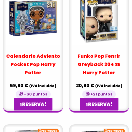
Calendario Adviento
Funko Pop Fenrir
Pocket Pop Harry
Greyback 204 SE
Potter
Harry Potter
59,90
€
20,90
€
(IVA incluido)
(IVA incluido)
🎁 +60 puntos
🎁 +21 puntos
¡RESERVA!
¡RESERVA!
⌛
⌛
PRE-ORDER
PRE-ORDER