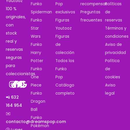
Youtooz
Funko
Pop
recompensas
Políticas
100 %
Spiderman
exclusivos
Preguntas
de
originales,
Funko
Figuras
frecuentes
reservas
con
Star
Youtooz
Términos y
stock
Wars
Figuras
condiciones
real y
Funko
de
Aviso de
reservas
Harry
colección
privacidad
seguras
Potter
Todos los
Política
para
Funko
Funko
de
coleccionistas.
One
Pop
cookies
Piece
Catálogo
Aviso
Funko
completo
legal
📲 632
Dragon
164 954
Ball
✉️
Funko
contacto@dreamspop.com
Pokémon
🕒 Lunes