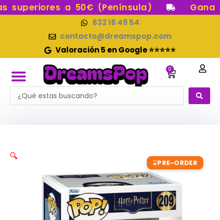
Ir
superiores a 50€ (Península)
Gana pu
al
632 16 49 54
contenido
contacto@dreamspop.com
Valoración 5 en Google ⭐⭐⭐⭐⭐
0
Carrito
Search
FUNKO POP!
RESERVAS FUNKO POP
FUNKOS EN STOCK
FIGURAS DE COLECCIÓN
...
🔍
PRE-ORDER
⌛