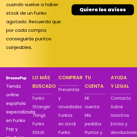
cuando vuelve a haber
Quiero los avisos
stock de un Funko
agotado. Recuerda que
por cada compra
conseguirás puntos
canjeables.
LO MÁS
COMPRAR
TU
AYUDA
BUSCADO
CUENTA
Y LEGAL
Tienda
Preventas
online
Funko
y
Mi
Contacto
española
Stranger
novedades
cuenta
Sobre
especializada
Things
Funkos
Mis
nosotros
en Funko
Funko
en stock
pedidos
Envíos y
Pop y
Stitch
Funko
Puntos y
devolucione