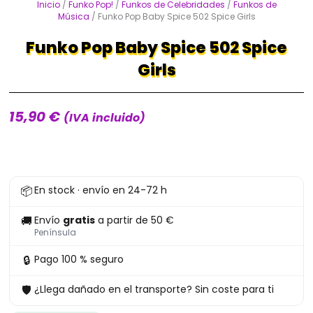
Inicio
/
Funko Pop!
/
Funkos de Celebridades
/
Funkos de
Música
/ Funko Pop Baby Spice 502 Spice Girls
Funko Pop Baby Spice 502 Spice
Girls
15,90
€
(IVA incluido)
Funko
📦
En stock · envío en 24-72 h
Pop
Baby
🚚
Envío
gratis
a partir de 50 €
Spice
Península
502
🔒
Pago 100 % seguro
Spice
🛡
¿Llega dañado en el transporte? Sin coste para ti
Girls
cantidad