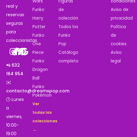
Wars
Figuras
condiciones
real y
Funko
de
Aviso de
reservas
Harry
colección
privacidad
seguras
Potter
Todos los
Política
para
Funko
Funko
de
coleccionistas.
One
Pop
cookies
Piece
Catálogo
Aviso
Funko
completo
legal
📲 632
Dragon
164 954
Ball
✉️
Funko
contacto@dreamspop.com
Pokémon
🕒 Lunes
Ver
a
todas las
viernes,
colecciones
10:00-
→
19:00