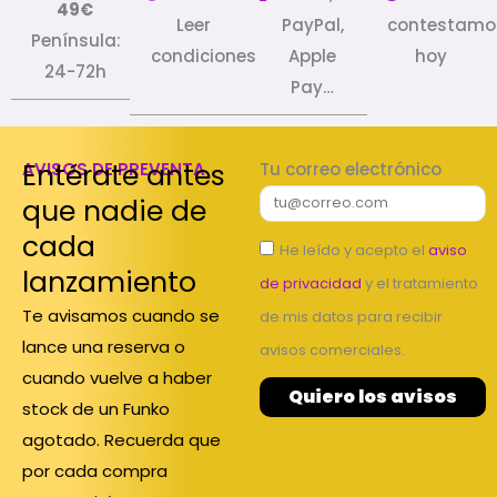
49€
Leer
PayPal,
contestamo
Península:
condiciones
Apple
hoy
24-72h
Pay…
Entérate antes
AVISOS DE PREVENTA
Tu correo electrónico
que nadie de
cada
He leído y acepto el
aviso
lanzamiento
de privacidad
y el tratamiento
Te avisamos cuando se
de mis datos para recibir
lance una reserva o
avisos comerciales.
cuando vuelve a haber
Quiero los avisos
stock de un Funko
agotado. Recuerda que
por cada compra