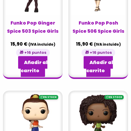
Funko Pop Ginger
Funko Pop Posh
Spice 503 Spice Girls
Spice 506 Spice Girls
15,90
€
15,90
€
(IVA incluido)
(IVA incluido)
🎁 +16 puntos
🎁 +16 puntos
Añadir al
Añadir al
carrito
carrito
📦
📦
EN STOCK
EN STOCK