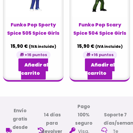
Funko Pop Sporty
Funko Pop Scary
Spice 505 Spice Girls
Spice 504 Spice Girls
15,90
€
15,90
€
(IVA incluido)
(IVA incluido)
🎁 +16 puntos
🎁 +16 puntos
Añadir al
Añadir al
carrito
carrito
Pago
Envío
14 días
100%
Soporte 7
gratis
para
seguro
días/sema
desde
devolver
Visa,
Te