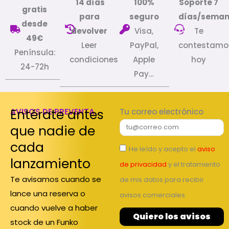
14 días
100%
Soporte 7
gratis
para
seguro
días/sema
desde
devolver
Visa,
Te
49€
Leer
PayPal,
contestamo
Península:
condiciones
Apple
hoy
24-72h
Pay…
Entérate antes
AVISOS DE PREVENTA
Tu correo electrónico
que nadie de
cada
He leído y acepto el
aviso
lanzamiento
de privacidad
y el tratamiento
Te avisamos cuando se
de mis datos para recibir
lance una reserva o
avisos comerciales.
cuando vuelve a haber
Quiero los avisos
stock de un Funko