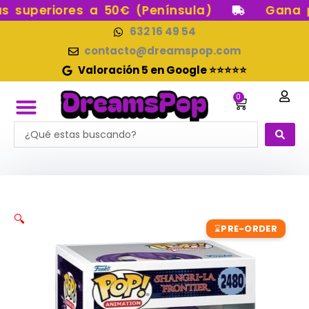
Ir
superiores a 50€ (Península)
Gana pun
al
632 16 49 54
contenido
contacto@dreamspop.com
Valoración 5 en Google ⭐⭐⭐⭐⭐
0
Carrito
Search
FUNKO POP!
RESERVAS FUNKO POP
FUNKOS EN STOCK
FIGURAS DE COLECCIÓN
...
🔍
PRE-ORDER
⌛