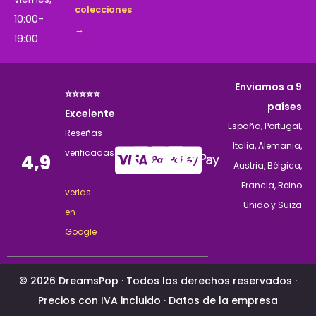
colecciones
10:00-
→
19:00
Enviamos a 9
⭐⭐⭐⭐⭐
países
Excelente
España, Portugal,
Reseñas
Italia, Alemania,
verificadas
4,9
Austria, Bélgica,
·
Francia, Reino
verlas
Unido y Suiza
en
Google
© 2026 DreamsPop · Todos los derechos reservados ·
Precios con IVA incluido ·
Datos de la empresa