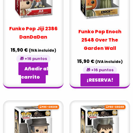
Funko Pop Jiji 2386
Funko Pop Enoch
DanDaDan
2548 Over The
Garden Wall
15,90
€
(IVA incluido)
🎁 +16 puntos
15,90
€
(IVA incluido)
Añadir al
🎁 +16 puntos
carrito
¡RESERVA!
⌛
⌛
PRE-ORDER
PRE-ORDER