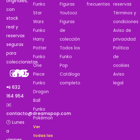
originales,
Funko
Figuras
frecuentes
reservas
con
Star
Youtooz
Términos y
stock
Wars
Figuras
condiciones
real y
Funko
de
Aviso de
reservas
Harry
colección
privacidad
seguras
Potter
Todos los
Política
para
Funko
Funko
de
coleccionistas.
One
Pop
cookies
Piece
Catálogo
Aviso
Funko
completo
legal
📲 632
Dragon
164 954
Ball
✉️
Funko
contacto@dreamspop.com
Pokémon
🕒 Lunes
Ver
a
todas las
viernes,