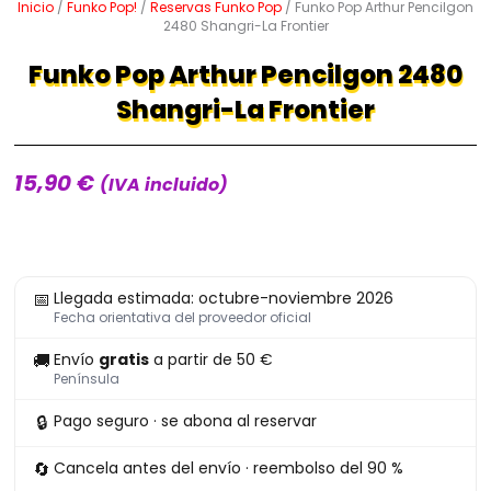
Inicio
/
Funko Pop!
/
Reservas Funko Pop
/ Funko Pop Arthur Pencilgon
2480 Shangri-La Frontier
Funko Pop Arthur Pencilgon 2480
Shangri-La Frontier
15,90
€
(IVA incluido)
Funko
📅
Llegada estimada: octubre-noviembre 2026
Pop
Fecha orientativa del proveedor oficial
Arthur
🚚
Envío
gratis
a partir de 50 €
Pencilgon
Península
2480
🔒
Pago seguro · se abona al reservar
Shangri-
La
🔄
Cancela antes del envío · reembolso del 90 %
Frontier