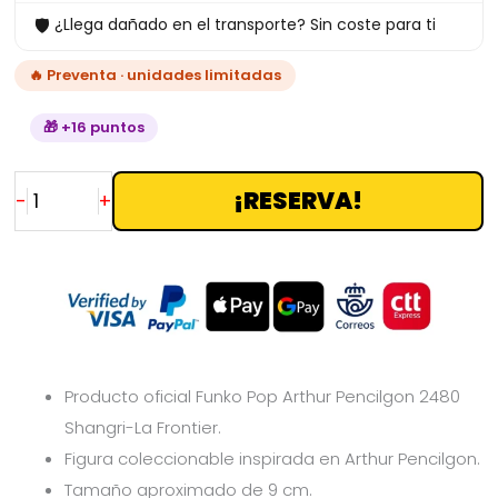
🛡
¿Llega dañado en el transporte? Sin coste para ti
cantidad
🔥 Preventa · unidades limitadas
🎁 +16 puntos
¡RESERVA!
-
+
Producto oficial Funko Pop Arthur Pencilgon 2480
Shangri-La Frontier.
Figura coleccionable inspirada en Arthur Pencilgon.
Tamaño aproximado de 9 cm.