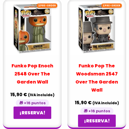
⌛
⌛
PRE-ORDER
PRE-ORDER
Funko Pop Enoch
Funko Pop The
2548 Over The
Woodsman 2547
Garden Wall
Over The Garden
Wall
15,90
€
(IVA incluido)
15,90
€
🎁 +16 puntos
(IVA incluido)
🎁 +16 puntos
¡RESERVA!
¡RESERVA!