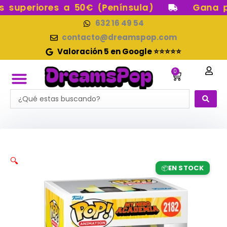
Ir
superiores a 50€ (Península)
Gana pun
al
632 16 49 54
contenido
contacto@dreamspop.com
Valoración 5 en Google ⭐⭐⭐⭐⭐
0
Carrito
Search
FUNKO POP!
RESERVAS FUNKO POP
FUNKOS EN STOCK
FIGURAS DE COLECCIÓN
...
🔍
EN STOCK
📦