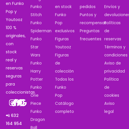
en Funko
Funko
en stock
pedidos
Envíos y
Pop y
Stitch
Funko
Puntos y
devolucione
Youtooz
Funko
Pop
recompensas
Políticas
100 %
Spiderman
exclusivos
Preguntas
de
originales,
Funko
Figuras
frecuentes
reservas
con
Star
Youtooz
Términos y
stock
Wars
Figuras
condiciones
real y
Funko
de
Aviso de
reservas
Harry
colección
privacidad
seguras
Potter
Todos los
Política
para
Funko
Funko
de
coleccionistas.
One
Pop
cookies
Piece
Catálogo
Aviso
Funko
completo
legal
📲 632
Dragon
164 954
Ball