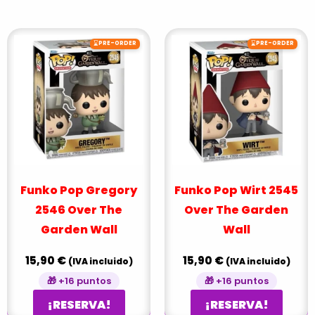
⌛
⌛
PRE-ORDER
PRE-ORDER
Funko Pop Gregory
Funko Pop Wirt 2545
2546 Over The
Over The Garden
Garden Wall
Wall
15,90
€
15,90
€
(IVA incluido)
(IVA incluido)
🎁 +16 puntos
🎁 +16 puntos
¡RESERVA!
¡RESERVA!