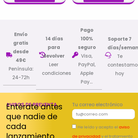
Pago
Envío
14 días
100%
Soporte 7
gratis
para
seguro
días/sema
desde
devolver
Visa,
Te
49€
Leer
PayPal,
contestamo
Península:
condiciones
Apple
hoy
24-72h
Pay…
Entérate antes
AVISOS DE PREVENTA
Tu correo electrónico
que nadie de
cada
He leído y acepto el
aviso
lanzamiento
de privacidad
y el tratamiento