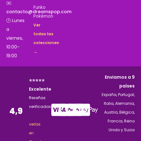
✉️
Funko
contacto@dreamspop.com
Pokémon
🕒 Lunes
Ver
a
todas las
viernes,
colecciones
10:00-
→
19:00
Enviamos a 9
⭐⭐⭐⭐⭐
países
Excelente
España, Portugal,
Reseñas
Italia, Alemania,
verificadas
4,9
Austria, Bélgica,
·
Francia, Reino
verlas
Unido y Suiza
en