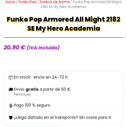
Inicio
/
Funko Pop!
/
Funkos de Anime
/ Funko Pop Armored All Might
2182 SE My Hero Academia
Funko Pop Armored All Might 2182
SE My Hero Academia
20,90
€
(IVA incluido)
Funko
📦
En stock · envío en 24-72 h
Pop
Armored
🚚
Envío
gratis
a partir de 50 €
All
Península
Might
🔒
Pago 100 % seguro
2182
🛡
¿Llega dañado en el transporte? Sin coste para ti
SE
My