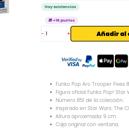
Wars
Hay existencias
cantidad
🎁 +16 puntos
Añadir al 
-
+
Funko Pop Arc Trooper Fives 8
Figura oficial Funko Pop! Star 
Número 851 de la colección.
Inspirado en Star Wars: The C
Altura aproximada: 9 cm.
Caja original con ventana.