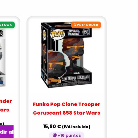
⌛
 STOCK
PRE-ORDER
nder
Funko Pop Clone Trooper
Wars
Coruscant 858 Star Wars
o)
15,90
€
(IVA incluido)
ir al
🎁 +16 puntos