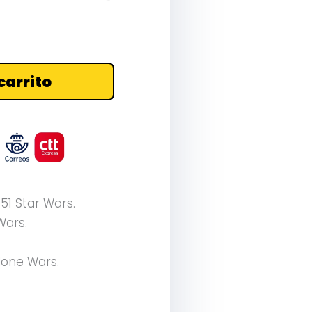
carrito
51 Star Wars.
Wars.
lone Wars.