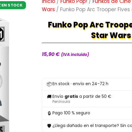
Inicio
/
Funko Pop!
/
Funkos de Cine
EN STOCK

Wars
/ Funko Pop Arc Trooper Fives 
Funko Pop Arc Troope
Star Wars
15,90
€
(IVA incluido)
Funko
📦
En stock · envío en 24-72 h
Pop
Arc
🚚
Envío
gratis
a partir de 50 €
Trooper
Península
Fives
🔒
Pago 100 % seguro
851
🛡
¿Llega dañado en el transporte? Sin co
Star