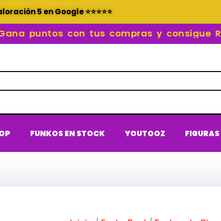
aloración 5 en Google ⭐⭐⭐⭐⭐
a puntos con tus compras y consigue REC
POP
FUNKOS EN STOCK
YOUTOOZ
FIGURAS