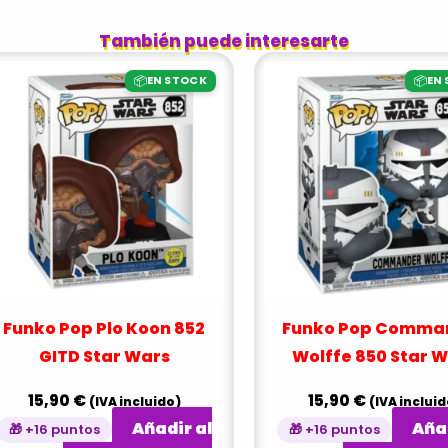
También puede interesarte
📦
📦
EN STOCK
EN
Funko Pop Plo Koon 852
Funko Pop Comma
GITD Star Wars
Wolffe 850 Star 
15,90
€
15,90
€
(IVA incluido)
(IVA incluid
Añadir al
Añad
🎁 +16 puntos
🎁 +16 puntos