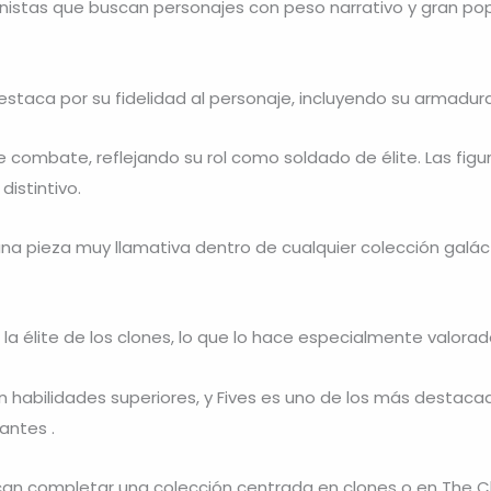
ionistas que buscan personajes con peso narrativo y gran pop
destaca por su fidelidad al personaje, incluyendo su armadur
 combate, reflejando su rol como soldado de élite. Las fig
istintivo.
una pieza muy llamativa dentro de cualquier colección galác
 la élite de los clones, lo que lo hace especialmente valorad
abilidades superiores, y Fives es uno de los más destacados
antes .
uscan completar una colección centrada en clones o en The C