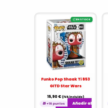
📦
EN STOCK
Funko Pop Shaak Ti 853
GITD Star Wars
15,90
€
(IVA incluido)
Añadir al
🎁 +16 puntos