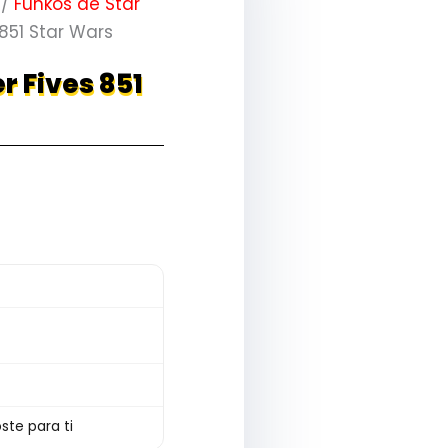
/
Funkos de Star
851 Star Wars
r Fives 851
ste para ti