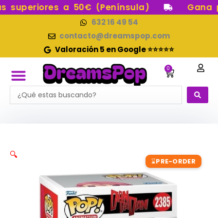
Ir
superiores a 50€ (Península)
Gana pun
al
632 16 49 54
contenido
contacto@dreamspop.com
Valoración 5 en Google ⭐⭐⭐⭐⭐
0
Carrito
Search
FUNKO POP!
RESERVAS FUNKO POP
FUNKOS EN STOCK
FIGURAS DE COLECCIÓN
...
🔍
PRE-ORDER
⌛