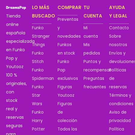
LO MÁS
COMPRAR
TU
AYUDA
BUSCADO
CUENTA
Y LEGAL
Tienda
Preventas
online
Funko
y
Mi
Contacto
española
Stranger
novedades
cuenta
Sobre
especializada
Things
Funkos
Mis
nosotros
en Funko
Funko
en stock
pedidos
Envíos y
Pop y
Stitch
Funko
Puntos y
devolucione
Youtooz
Funko
Pop
recompensas
Políticas
100 %
Spiderman
exclusivos
Preguntas
de
originales,
Funko
Figuras
frecuentes
reservas
con
Star
Youtooz
Términos y
stock
Wars
Figuras
condiciones
real y
Funko
de
Aviso de
reservas
Harry
colección
privacidad
seguras
Potter
Todos los
Política
para