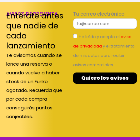
Entérate antes
AVISOS DE PREVENTA
Tu correo electrónico
que nadie de
cada
He leído y acepto el
aviso
lanzamiento
de privacidad
y el tratamiento
Te avisamos cuando se
de mis datos para recibir
lance una reserva o
avisos comerciales.
cuando vuelve a haber
Quiero los avisos
stock de un Funko
agotado. Recuerda que
por cada compra
conseguirás puntos
canjeables.