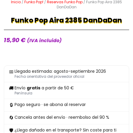
Inicio
/
Funko Pop!
/
Reservas Funko Pop
/ Funko Pop Aira 2385
DanDaDan
Funko Pop Aira 2385 DanDaDan
15,90
€
(IVA incluido)
Funko
📅
Llegada estimada: agosto-septiembre 2026
Pop
Fecha orientativa del proveedor oficial
Aira
🚚
Envío
gratis
a partir de 50 €
2385
Península
DanDaDan
🔒
Pago seguro · se abona al reservar
cantidad
🔄
Cancela antes del envío · reembolso del 90 %
🛡
¿Llega dañado en el transporte? Sin coste para ti