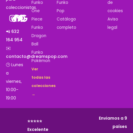
Funko
Funko
de
coleccionistas.
One
Pop
cookies
Piece
Catálogo
Aviso
Funko
completo
legal
📲 632
Dragon
164 954
Ball
✉️
Funko
contacto@dreamspop.com
Pokémon
🕒 Lunes
Ver
a
todas las
viernes,
colecciones
10:00-
→
19:00
Enviamos a 9
⭐⭐⭐⭐⭐
países
Excelente