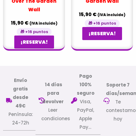
Over The Garden
Garden Wall
Wall
15,90
€
(IVA incluido)
15,90
€
🎁 +16 puntos
(IVA incluido)
🎁 +16 puntos
¡RESERVA!
¡RESERVA!
Pago
Envío
14 días
100%
Soporte 7
gratis
para
seguro
días/sema
desde
devolver
Visa,
Te
49€
Leer
PayPal,
contestamo
Península:
condiciones
Apple
hoy
24-72h
Pay…