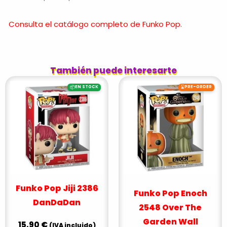
Consulta el catálogo completo de Funko Pop.
También puede interesarte
📦
⌛
EN STOCK
PRE-ORDER
Funko Pop Jiji 2386
Funko Pop Enoch
DanDaDan
2548 Over The
Garden Wall
15,90
€
(IVA incluido)