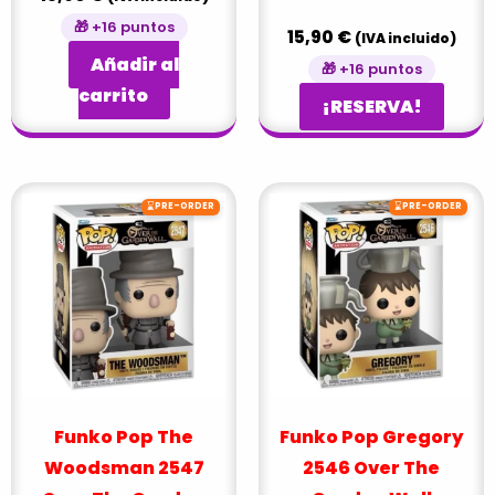
🎁 +16 puntos
15,90
€
(IVA incluido)
Añadir al
🎁 +16 puntos
carrito
¡RESERVA!
⌛
⌛
PRE-ORDER
PRE-ORDER
Funko Pop The
Funko Pop Gregory
Woodsman 2547
2546 Over The