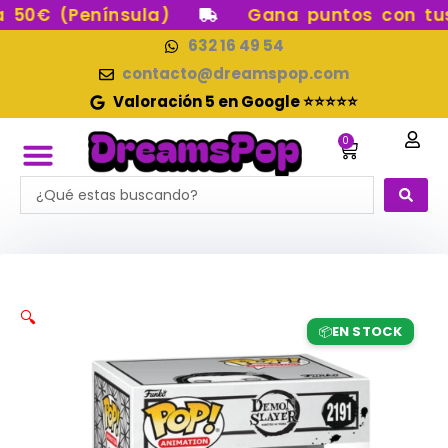
Ir
50€ (Península)
Gana puntos con tus 
al
632 16 49 54
contenido
contacto@dreamspop.com
Valoración 5 en Google ⭐⭐⭐⭐⭐
0
Carrito
Search
FUNKO POP!
RESERVAS FUNKO POP
FUNKOS EN STOCK
FIGURAS DE COLECCIÓN
...
🔍
EN STOCK
📦