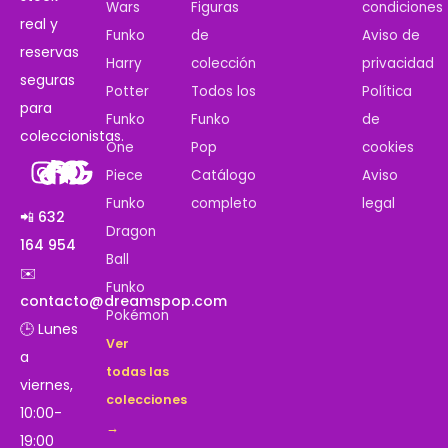
Wars
Figuras
condiciones
real y
Funko
de
Aviso de
reservas
Harry
colección
privacidad
seguras
Potter
Todos los
Política
para
Funko
Funko
de
coleccionistas.
One
Pop
cookies
Piece
Catálogo
Aviso
Funko
completo
legal
📲 632
Dragon
164 954
Ball
✉️
Funko
contacto@dreamspop.com
Pokémon
🕒 Lunes
Ver
a
todas las
viernes,
colecciones
10:00-
→
19:00