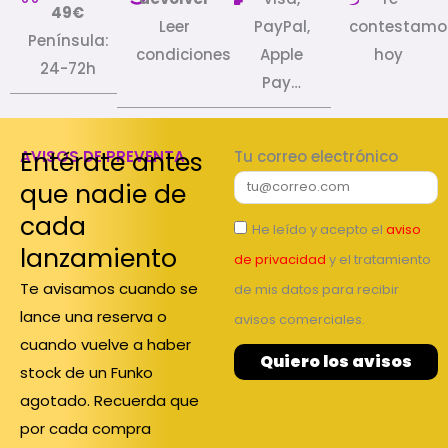
49€
Leer
PayPal,
contestamo
Península:
condiciones
Apple
hoy
24-72h
Pay…
Entérate antes
AVISOS DE PREVENTA
Tu correo electrónico
que nadie de
cada
He leído y acepto el
aviso
lanzamiento
de privacidad
y el tratamiento
Te avisamos cuando se
de mis datos para recibir
lance una reserva o
avisos comerciales.
cuando vuelve a haber
Quiero los avisos
stock de un Funko
agotado. Recuerda que
por cada compra