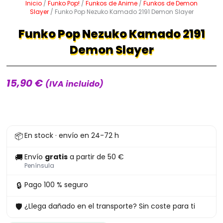
Inicio
/
Funko Pop!
/
Funkos de Anime
/
Funkos de Demon
Slayer
/ Funko Pop Nezuko Kamado 2191 Demon Slayer
Funko Pop Nezuko Kamado 2191
Demon Slayer
15,90
€
(IVA incluido)
Funko
📦
En stock · envío en 24-72 h
Pop
Nezuko
🚚
Envío
gratis
a partir de 50 €
Kamado
Península
2191
🔒
Pago 100 % seguro
Demon
🛡
¿Llega dañado en el transporte? Sin coste para ti
Slayer
cantidad