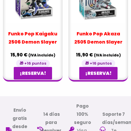
Funko Pop Kaigaku
Funko Pop Akaza
2506 Demon Slayer
2505 Demon Slayer
15,90
€
15,90
€
(IVA incluido)
(IVA incluido)
🎁 +16 puntos
🎁 +16 puntos
¡RESERVA!
¡RESERVA!
Pago
Envío
14 días
100%
Soporte 7
gratis
para
seguro
días/sema
desde
devolver
Visa,
Te