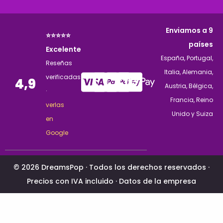
Enviamos a 9
⭐⭐⭐⭐⭐
países
Excelente
España, Portugal,
Reseñas
Italia, Alemania,
verificadas
4,9
Austria, Bélgica,
·
Francia, Reino
verlas
Unido y Suiza
en
Google
© 2026 DreamsPop · Todos los derechos reservados ·
Precios con IVA incluido ·
Datos de la empresa