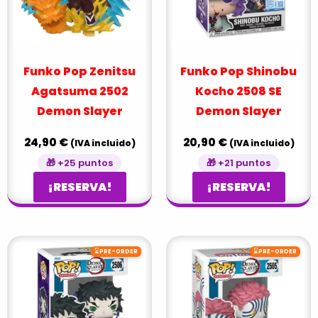
Funko Pop Zenitsu
Funko Pop Shinobu
Agatsuma 2502
Kocho 2508 SE
Demon Slayer
Demon Slayer
24,90
€
20,90
€
(IVA incluido)
(IVA incluido)
🎁 +25 puntos
🎁 +21 puntos
¡RESERVA!
¡RESERVA!
⌛
⌛
PRE-ORDER
PRE-ORDER