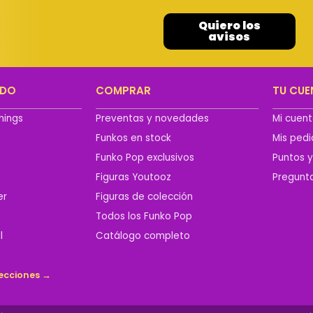
Quiero los
avisos
ADO
COMPRAR
TU CUE
hings
Preventas y novedades
Mi cuen
Funkos en stock
Mis ped
n
Funko Pop exclusivos
Puntos 
Figuras Youtooz
Pregunt
er
Figuras de colección
Todos los Funko Pop
l
Catálogo completo
lecciones →