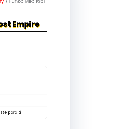
ey
/ Funko Milo 1661
Lost Empire
ste para ti