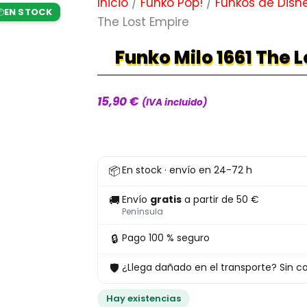
Inicio
/
Funko Pop!
/
Funkos de Disn
EN STOCK

The Lost Empire
Funko Milo 1661 The 
15,90
€
(IVA incluido)
Funko
📦
En stock · envío en 24-72 h
Milo
1661
🚚
Envío
gratis
a partir de 50 €
The
Península
Lost
🔒
Pago 100 % seguro
Empire
🛡
¿Llega dañado en el transporte? Sin co
cantidad
Hay existencias