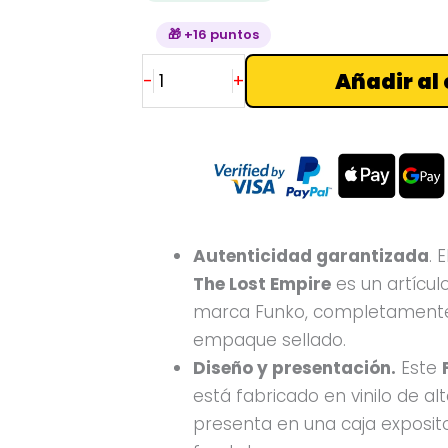
🎁 +16 puntos
Añadir al 
-
+
Autenticidad garantizada
. 
The Lost Empire
es un artículo
marca Funko, completamente
empaque sellado.
Diseño y presentación.
Este
está fabricado en vinilo de alt
presenta en una caja exposit