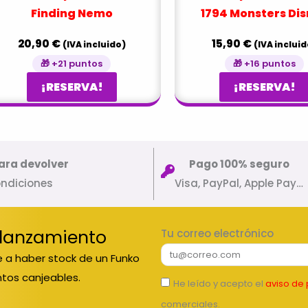
Finding Nemo
1794 Monsters Di
20,90
€
15,90
€
(IVA incluido)
(IVA incluid
🎁 +21 puntos
🎁 +16 puntos
¡RESERVA!
¡RESERVA!
ara devolver
Pago 100% seguro
ondiciones
Visa, PayPal, Apple Pay…
 lanzamiento
Tu correo electrónico
 a haber stock de un Funko
tos canjeables.
He leído y acepto el
aviso de 
comerciales.