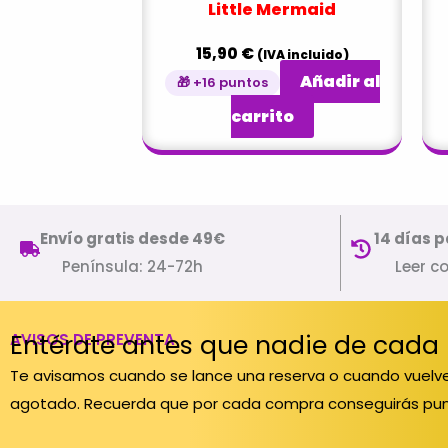
Little Mermaid
15,90
€
(IVA incluido)
Añadir al
🎁 +16 puntos
carrito
Envío gratis desde 49€
14 días p
Península: 24-72h
Leer c
Entérate antes que nadie de cada
AVISOS DE PREVENTA
Te avisamos cuando se lance una reserva o cuando vuelve
agotado. Recuerda que por cada compra conseguirás pun