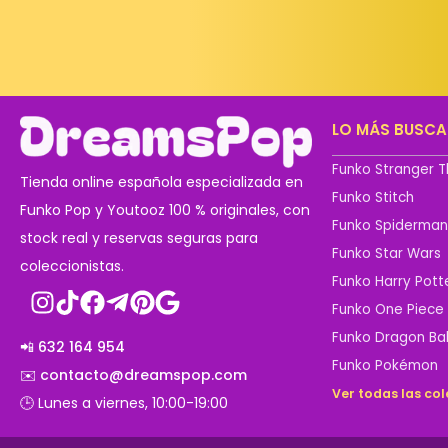
LO MÁS BUSC
Funko Stranger T
Tienda online española especializada en
Funko Stitch
Funko Pop y Youtooz 100 % originales, con
Funko Spiderma
stock real y reservas seguras para
Funko Star Wars
coleccionistas.
Funko Harry Pott
Funko One Piece
Funko Dragon Bal
📲 632 164 954
Funko Pokémon
✉️ contacto@dreamspop.com
Ver todas las co
🕒 Lunes a viernes, 10:00-19:00