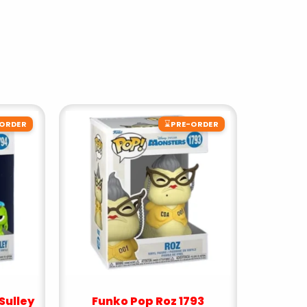
⌛
-ORDER
PRE-ORDER
Sulley
Funko Pop Roz 1793