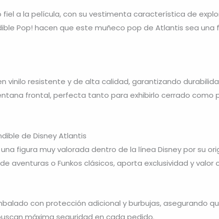
o fiel a la película, con su vestimenta característica de exp
fundible Pop! hacen que este muñeco pop de Atlantis sea una
 vinilo resistente y de alta calidad, garantizando durabilid
 ventana frontal, perfecta tanto para exhibirlo cerrado com
dible de Disney Atlantis
s una figura muy valorada dentro de la línea Disney por su o
e aventuras o Funkos clásicos, aporta exclusividad y valor c
ado con protección adicional y burbujas, asegurando que e
 buscan máxima seguridad en cada pedido.