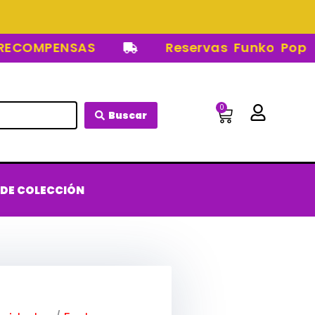
OMPENSAS
Reservas Funko Pop
0
Carrito
Buscar
 DE COLECCIÓN