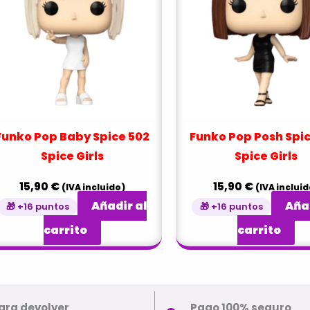
Funko Pop Baby Spice 502
Funko Pop Posh Spi
Spice Girls
Spice Girls
15,90
€
15,90
€
(IVA incluido)
(IVA incluid
Añadir al
Añad
🎁 +16 puntos
🎁 +16 puntos
carrito
carrito
ara devolver
Pago 100% seguro