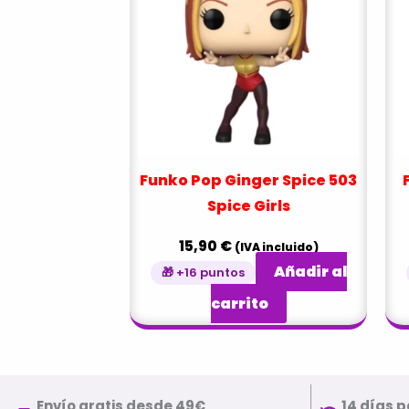
Funko Pop Ginger Spice 503
Spice Girls
15,90
€
(IVA incluido)
Añadir al
🎁 +16 puntos
carrito
Envío gratis desde 49€
14 días p