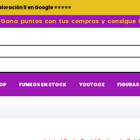
aloración 5 en Google ⭐⭐⭐⭐⭐
a puntos con tus compras y consigue REC
POP
FUNKOS EN STOCK
YOUTOOZ
FIGURAS