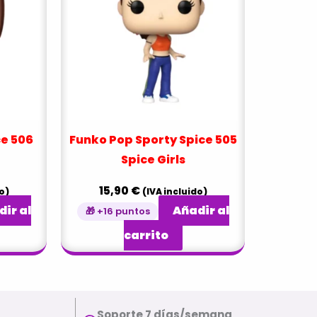
ce 506
Funko Pop Sporty Spice 505
Spice Girls
15,90
€
o)
(IVA incluido)
ir al
Añadir al
🎁 +16 puntos
carrito
Soporte 7 días/semana