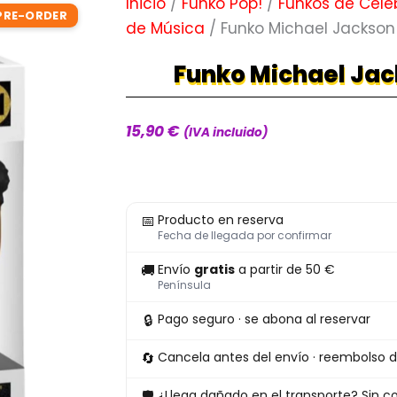
Inicio
/
Funko Pop!
/
Funkos de Cele
PRE-ORDER
de Música
/ Funko Michael Jackson
Funko Michael Jac
15,90
€
(IVA incluido)
📅
Producto en reserva
Fecha de llegada por confirmar
🚚
Envío
gratis
a partir de 50 €
Península
🔒
Pago seguro · se abona al reservar
🔄
Cancela antes del envío · reembolso d
🛡
¿Llega dañado en el transporte? Sin co