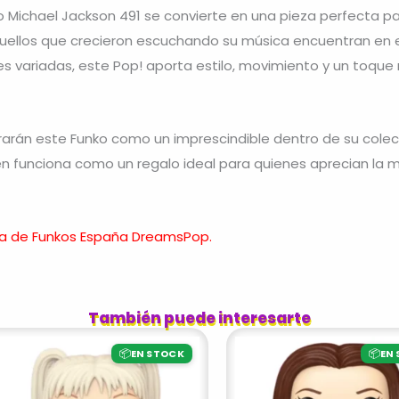
o Michael Jackson 491 se convierte en una pieza perfecta pa
quellos que crecieron escuchando su música encuentran e
ones variadas, este Pop! aporta estilo, movimiento y un toqu
orarán este Funko como un imprescindible dentro de su colecc
ién funciona como un regalo ideal para quienes aprecian la 
nda de Funkos España DreamsPop.
También puede interesarte
📦
📦
EN STOCK
EN