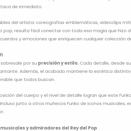
staca de inmediato.
les del artista: coreografías emblemáticas, videoclips mí
pop, resulta fácil conectar con toda esa magia que hizo de 
ecuerdos y emociones que enriquecen cualquier colección de
91
 sobresale por su
precisión y estilo.
Cada detalle, desde su
del cantante. Además, el acabado mantiene la estética distint
ionable que todos buscan.
posición del cuerpo y el nivel de detalle logran que este Fu
. Incluso junto a otros muñecos Funko de iconos musicales, 
r.
s musicales y admiradores del Rey del Pop