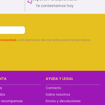
Te contestamos hoy
privacidad
y el tratamiento de mis datos para recibir avisos
NTA
AYUDA Y LEGAL
ta
Contacto
idos
Sobre nosotros
y recompensas
Envíos y devoluciones