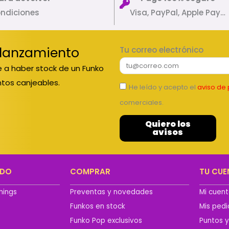
ondiciones
Visa, PayPal, Apple Pay…
 lanzamiento
Tu correo electrónico
 a haber stock de un Funko
tos canjeables.
He leído y acepto el
aviso de 
comerciales.
Quiero los
avisos
ADO
COMPRAR
TU CUE
hings
Preventas y novedades
Mi cuen
Funkos en stock
Mis ped
n
Funko Pop exclusivos
Puntos 