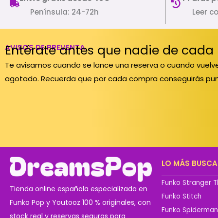
Península: 24-72h
Leer c
Entérate antes que nadie de cada
AVISOS DE PREVENTA
Te avisamos cuando se lance una reserva o cuando vuelve
agotado. Recuerda que por cada compra conseguirás pun
LO MÁS BUSC
Funko Stranger T
Tienda online española especializada en
Funko Stitch
Funko Pop y Youtooz 100 % originales, con
Funko Spiderma
stock real y reservas seguras para