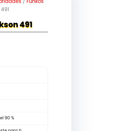
bridades
/
Funkos
 491
kson 491
el 90 %
ste para ti