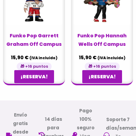
Funko Pop Garrett
Funko Pop Hannah
Graham Off Campus
Wells Off Campus
15,90
€
15,90
€
(IVA incluido)
(IVA incluido)
🎁 +16 puntos
🎁 +16 puntos
¡RESERVA!
¡RESERVA!
Pago
Envío
14 días
100%
Soporte 7
gratis
para
seguro
días/sema
desde