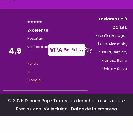
Enviamos a 9
⭐⭐⭐⭐⭐
países
Excelente
España, Portugal,
Reseñas
Italia, Alemania,
verificadas
4,9
Austria, Bélgica,
·
Francia, Reino
verlas
Unido y Suiza
en
Google
© 2026 DreamsPop · Todos los derechos reservados ·
Precios con IVA incluido ·
Datos de la empresa