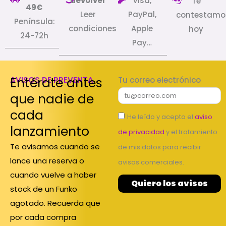
devolver
Visa,
Te
49€
Leer
PayPal,
contestamo
Península:
condiciones
Apple
hoy
24-72h
Pay…
Entérate antes
AVISOS DE PREVENTA
Tu correo electrónico
que nadie de
cada
He leído y acepto el
aviso
lanzamiento
de privacidad
y el tratamiento
Te avisamos cuando se
de mis datos para recibir
lance una reserva o
avisos comerciales.
cuando vuelve a haber
Quiero los avisos
stock de un Funko
agotado. Recuerda que
por cada compra