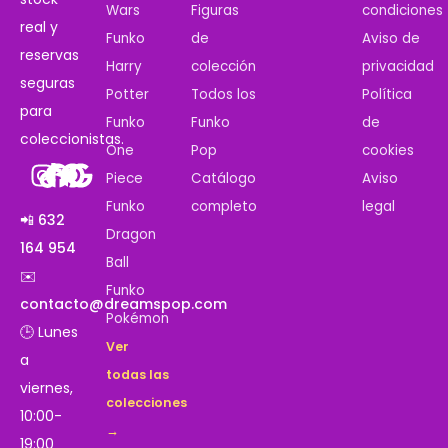
Wars
Figuras
condiciones
real y
Funko
de
Aviso de
reservas
Harry
colección
privacidad
seguras
Potter
Todos los
Política
para
Funko
Funko
de
coleccionistas.
One
Pop
cookies
Piece
Catálogo
Aviso
Funko
completo
legal
📲 632
Dragon
164 954
Ball
✉️
Funko
contacto@dreamspop.com
Pokémon
🕒 Lunes
Ver
a
todas las
viernes,
colecciones
10:00-
→
19:00