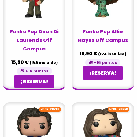
Funko Pop Dean Di
Funko Pop Allie
Laurentis Off
Hayes Off Campus
Campus
15,90
€
(IVA incluido)
15,90
€
🎁 +16 puntos
(IVA incluido)
🎁 +16 puntos
¡RESERVA!
¡RESERVA!
⌛
⌛
PRE-ORDER
PRE-ORDER