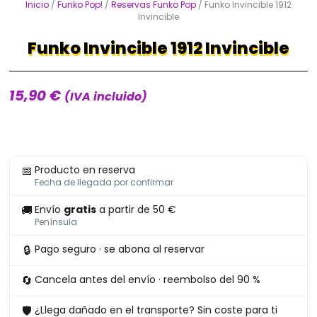
Inicio
/
Funko Pop!
/
Reservas Funko Pop
/ Funko Invincible 1912
Invincible
Funko Invincible 1912 Invincible
15,90
€
(IVA incluido)
Funko
📅
Producto en reserva
Invincible
Fecha de llegada por confirmar
1912
🚚
Envío
gratis
a partir de 50 €
Invincible
Península
cantidad
🔒
Pago seguro · se abona al reservar
🔄
Cancela antes del envío · reembolso del 90 %
🛡
¿Llega dañado en el transporte? Sin coste para ti