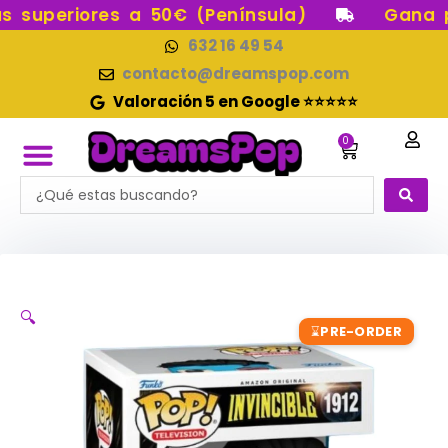
Ir
superiores a 50€ (Península)
Gana pun
al
632 16 49 54
contenido
contacto@dreamspop.com
Valoración 5 en Google ⭐⭐⭐⭐⭐
0
Carrito
Search
FUNKO POP!
RESERVAS FUNKO POP
FUNKOS EN STOCK
FIGURAS DE COLECCIÓN
...
🔍
PRE-ORDER
⌛