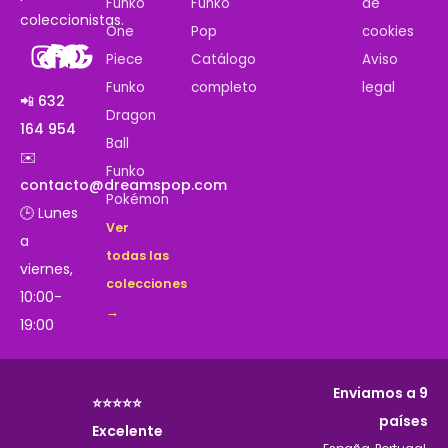
Funko
Funko
de
coleccionistas.
One
Pop
cookies
Piece
Catálogo
Aviso
Funko
completo
legal
📲 632
Dragon
164 954
Ball
✉️
Funko
contacto@dreamspop.com
Pokémon
🕒 Lunes
Ver
a
todas las
viernes,
colecciones
10:00-
→
19:00
Enviamos a 9
⭐⭐⭐⭐⭐
países
Excelente