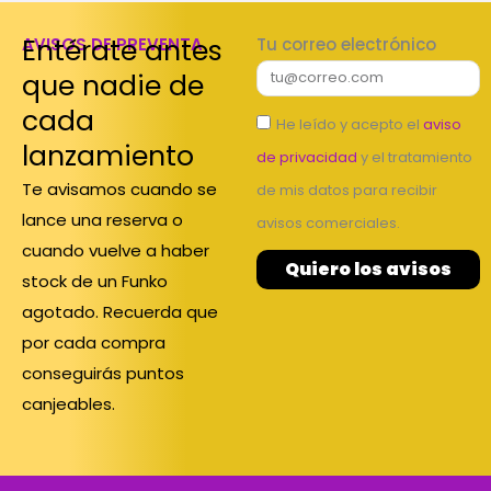
Entérate antes
AVISOS DE PREVENTA
Tu correo electrónico
que nadie de
cada
He leído y acepto el
aviso
lanzamiento
de privacidad
y el tratamiento
Te avisamos cuando se
de mis datos para recibir
lance una reserva o
avisos comerciales.
cuando vuelve a haber
Quiero los avisos
stock de un Funko
agotado. Recuerda que
por cada compra
conseguirás puntos
canjeables.