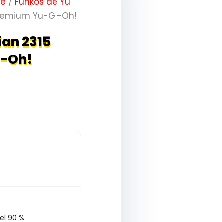
me
/
Funkos de Yu
Premium Yu-Gi-Oh!
ian 2315
i-Oh!
el 90 %