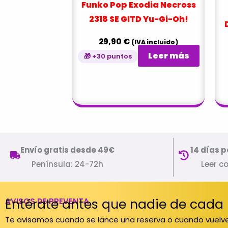
Funko Pop Exodia Necross
2318 SE GITD Yu-Gi-Oh!
29,90
€
(IVA incluido)
Leer más
🎁 +30 puntos
Envío gratis desde 49€
14 días p
Península: 24-72h
Leer c
Entérate antes que nadie de cada
AVISOS DE PREVENTA
Te avisamos cuando se lance una reserva o cuando vuelve