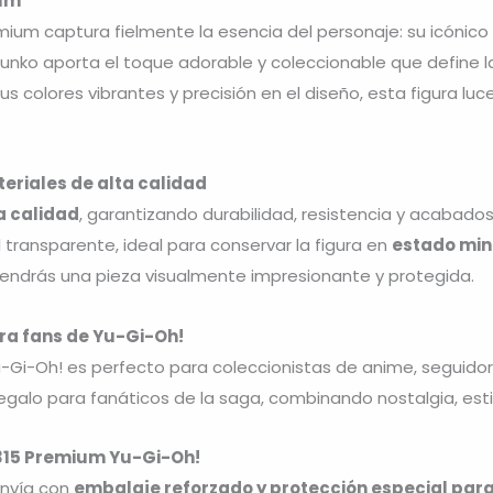
ium
emium captura fielmente la esencia del personaje: su icónic
Funko aporta el toque adorable y coleccionable que define 
us colores vibrantes y precisión en el diseño, esta figura lu
eriales de alta calidad
a calidad
, garantizando durabilidad, resistencia y acabados
transparente, ideal para conservar la figura en
estado min
tendrás una pieza visualmente impresionante y protegida.
ra fans de Yu-Gi-Oh!
-Gi-Oh! es perfecto para coleccionistas de anime, seguidor
galo para fanáticos de la saga, combinando nostalgia, estilo
2315 Premium Yu-Gi-Oh!
envía con
embalaje reforzado y protección especial para