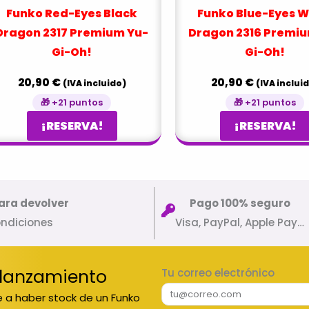
Funko Red-Eyes Black
Funko Blue-Eyes W
Dragon 2317 Premium Yu-
Dragon 2316 Premiu
Gi-Oh!
Gi-Oh!
20,90
€
20,90
€
(IVA incluido)
(IVA inclui
🎁 +21 puntos
🎁 +21 puntos
¡RESERVA!
¡RESERVA!
ara devolver
Pago 100% seguro
ondiciones
Visa, PayPal, Apple Pay…
 lanzamiento
Tu correo electrónico
 a haber stock de un Funko