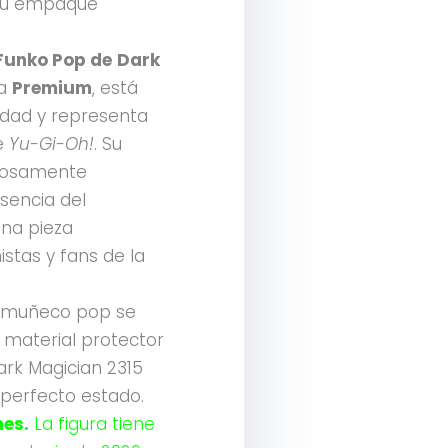
su empaque
Funko Pop de
Dark
ea
Premium
, está
lidad y representa
me
Yu-Gi-Oh!
. Su
adosamente
sencia del
una pieza
istas y fans de la
muñeco pop se
material protector
ark Magician 2315
perfecto estado.
es.
La figura tiene