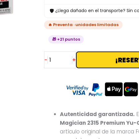
Oh!
🛡
¿Llega dañado en el transporte? Sin co
cantidad
🔥 Preventa · unidades limitadas
🎁 +21 puntos
¡RESER
-
+
Autenticidad garantizada.
E
Magician 2315 Premium Yu-
artículo original de la marca 