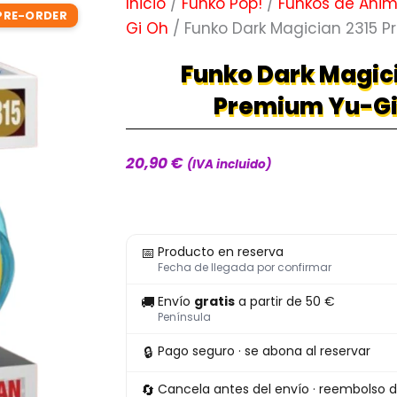
Inicio
/
Funko Pop!
/
Funkos de Ani
PRE-ORDER
Gi Oh
/ Funko Dark Magician 2315 
Funko Dark Magic
Premium Yu-G
20,90
€
(IVA incluido)
Funko
📅
Producto en reserva
Dark
Fecha de llegada por confirmar
Magician
🚚
Envío
gratis
a partir de 50 €
2315
Península
Premium
🔒
Pago seguro · se abona al reservar
Yu-
Gi-
🔄
Cancela antes del envío · reembolso d