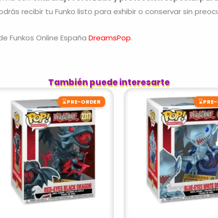
odrás recibir tu Funko listo para exhibir o conservar sin preo
 de Funkos Online España
DreamsPop
.
También puede interesarte
⌛
⌛
PRE-ORDER
PRE