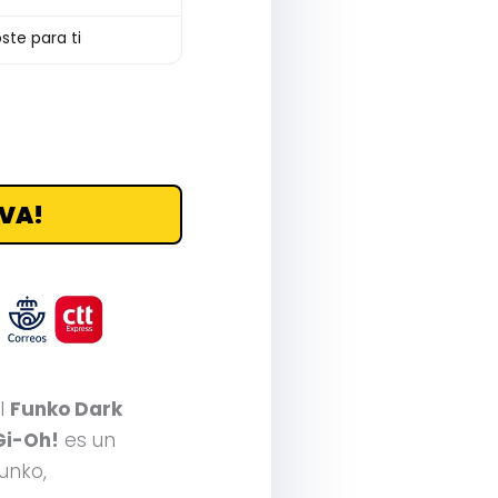
ste para ti
VA!
l
Funko Dark
Gi-Oh!
es un
Funko,