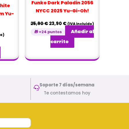
Funko Dark Paladin 2056
hite
NYCC 2025 Yu-Gi-Oh!
m Yu-
25,90
€
23,90
€
(IVA incluido)
Añadir al
🎁 +24 puntos
do)
carrito
Soporte 7 días/semana
Te contestamos hoy