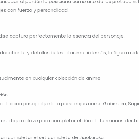
 conseguir el perdón lo posiciona como uno de los protagonist
es con fuerza y personalidad.
adise captura perfectamente la esencia del personaje.
n desafiante y detalles fieles al anime. Además, la figura 
sualmente en cualquier colección de anime.
ción
olección principal junto a personajes como Gabimaru, Sagir
 una figura clave para completar el dúo de hermanos dentro
scan completar el set completo de Jigokuraku.