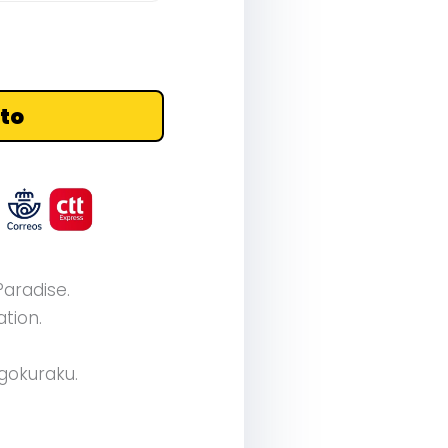
ito
aradise.
ation.
igokuraku.