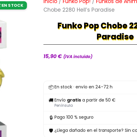
Inicio
/
Funko Pop!
/
Funkos de Ani
EN STOCK

Chobe 2280 Hell’s Paradise
Funko Pop Chobe 22
Paradise
15,90
€
(IVA incluido)
Funko
📦
En stock · envío en 24-72 h
Pop
Chobe
🚚
Envío
gratis
a partir de 50 €
2280
Península
Hell’s
🔒
Pago 100 % seguro
Paradise
🛡
¿Llega dañado en el transporte? Sin co
cantidad