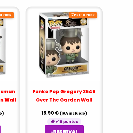
⌛
-ORDER
PRE-ORDER
dsman
Funko Pop Gregory 2546
n Wall
Over The Garden Wall
15,90
€
o)
(IVA incluido)
🎁 +16 puntos
¡RESERVA!