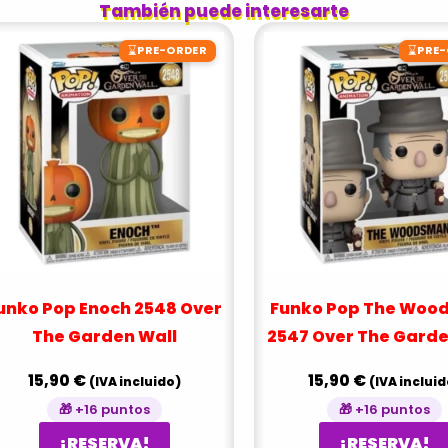
También puede interesarte
⌛
⌛
PRE-ORDER
PRE
unko Pop Enoch 2548 Over
Funko Pop The Woo
The Garden Wall
2547 Over The Garde
15,90
€
15,90
€
(IVA incluido)
(IVA incluid
🎁 +16 puntos
🎁 +16 puntos
¡RESERVA!
¡RESERVA!