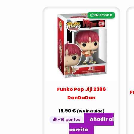
📦
EN STOCK
Funko Pop Jiji 2386
F
DanDaDan
15,90
€
(IVA incluido)
Añadir al
🎁 +16 puntos
carrito