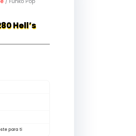
me
/ Funko Pop
80 Hell’s
ste para ti