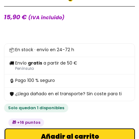
15,90
€
(IVA incluido)
Funko
📦
En stock · envío en 24-72 h
Calvin
Fischoeder
🚚
Envío
gratis
a partir de 50 €
2169
Península
Bob's
🔒
Pago 100 % seguro
Burgers
🛡
¿Llega dañado en el transporte? Sin coste para ti
cantidad
Solo quedan 1 disponibles
🎁 +16 puntos
Añadir al carrito