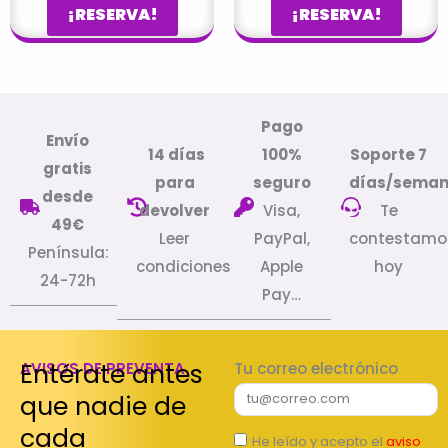
¡RESERVA!
¡RESERVA!
Pago
Envío
14 días
100%
Soporte 7
gratis
para
seguro
días/sema
desde
devolver
Visa,
Te
49€
Leer
PayPal,
contestamo
Península:
condiciones
Apple
hoy
24-72h
Pay…
Entérate antes
AVISOS DE PREVENTA
Tu correo electrónico
que nadie de
cada
He leído y acepto el
aviso