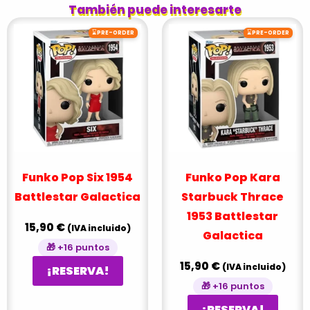
También puede interesarte
⌛
⌛
PRE-ORDER
PRE-ORDER
Funko Pop Six 1954
Funko Pop Kara
Battlestar Galactica
Starbuck Thrace
1953 Battlestar
15,90
€
(IVA incluido)
Galactica
🎁 +16 puntos
15,90
€
(IVA incluido)
¡RESERVA!
🎁 +16 puntos
¡RESERVA!