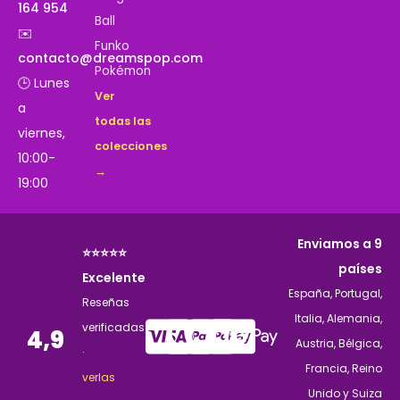
164 954
Ball
✉️
Funko
contacto@dreamspop.com
Pokémon
🕒 Lunes
Ver
a
todas las
viernes,
colecciones
10:00-
→
19:00
Enviamos a 9
⭐⭐⭐⭐⭐
países
Excelente
España, Portugal,
Reseñas
Italia, Alemania,
verificadas
4,9
Austria, Bélgica,
·
Francia, Reino
verlas
Unido y Suiza