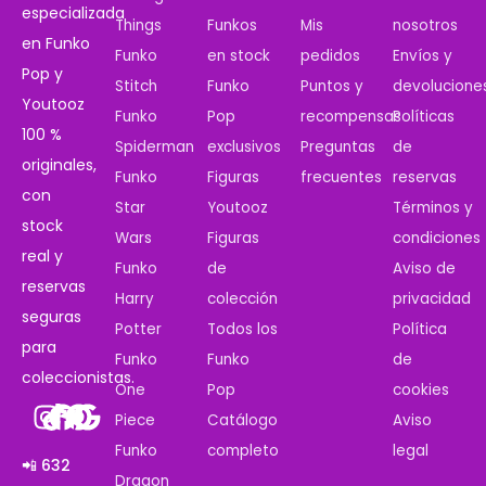
especializada
Things
Funkos
Mis
nosotros
en Funko
Funko
en stock
pedidos
Envíos y
Pop y
Stitch
Funko
Puntos y
devolucione
Youtooz
Funko
Pop
recompensas
Políticas
100 %
Spiderman
exclusivos
Preguntas
de
originales,
Funko
Figuras
frecuentes
reservas
con
Star
Youtooz
Términos y
stock
Wars
Figuras
condiciones
real y
Funko
de
Aviso de
reservas
Harry
colección
privacidad
seguras
Potter
Todos los
Política
para
Funko
Funko
de
coleccionistas.
One
Pop
cookies
Piece
Catálogo
Aviso
Funko
completo
legal
📲 632
Dragon