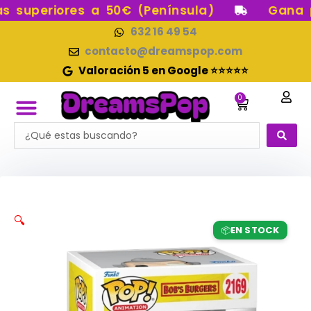
Ir
superiores a 50€ (Península)
Gana pu
al
632 16 49 54
contenido
contacto@dreamspop.com
Valoración 5 en Google ⭐⭐⭐⭐⭐
0
Carrito
Search
FUNKO POP!
RESERVAS FUNKO POP
FUNKOS EN STOCK
FIGURAS DE COLECCIÓN
...
🔍
EN STOCK
📦